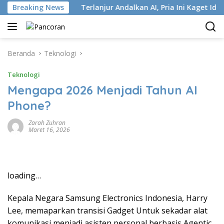
Langsung
tri ISP
Breaking News
Terlanjur Andalkan AI, Pria Ini Kaget Idap Kank
ke
konten
Beranda
Teknologi
Teknologi
Mengapa 2026 Menjadi Tahun AI
Phone?
Zarah Zuhran
Maret 16, 2026
loading…
Kepala Negara Samsung Electronics Indonesia, Harry
Lee, memaparkan transisi Gadget Untuk sekadar alat
komunikasi menjadi asisten personal berbasis Agentic