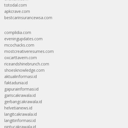
totodal.com
apkcrave.com
bestcarinsurancewsa.com
complidia.com
eveningupdates.com
mcochacks.com
mostcreativeresumes.com
oxcarttavern.com
riceandshinebrunch.com
shoesknowledge.com
aktualinformasi.id
faktadunia.id
gapurainformasi.id
gariscakrawala.id
gerbangcakrawala.id
helvetianews.id
langitcakrawala.id
langitinformasi.id
pintucakrawala.id