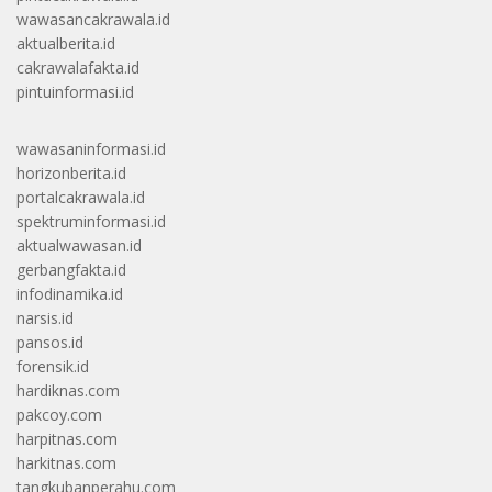
wawasancakrawala.id
aktualberita.id
cakrawalafakta.id
pintuinformasi.id
wawasaninformasi.id
horizonberita.id
portalcakrawala.id
spektruminformasi.id
aktualwawasan.id
gerbangfakta.id
infodinamika.id
narsis.id
pansos.id
forensik.id
hardiknas.com
pakcoy.com
harpitnas.com
harkitnas.com
tangkubanperahu.com