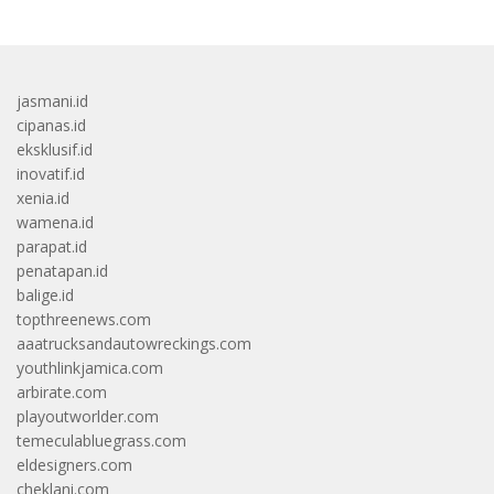
jasmani.id
cipanas.id
eksklusif.id
inovatif.id
xenia.id
wamena.id
parapat.id
penatapan.id
balige.id
topthreenews.com
aaatrucksandautowreckings.com
youthlinkjamica.com
arbirate.com
playoutworlder.com
temeculabluegrass.com
eldesigners.com
cheklani.com