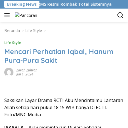
Langsung
mudikan AI, BRMS Resmi Rombak Total Sistemnya
Breaking News
Bikin
ke
konten
Beranda
Life Style
Life Style
Mencari Perhatian Iqbal, Hanum
Pura-Pura Sakit
Zarah Zuhran
Juli 1, 2024
Saksikan Layar Drama RCTI Aku Mencintaimu Lantaran
Allah setiap hari pukul 18.15 WIB hanya Di RCTI.
Foto/MNC Media
JAKARTA
– Arsy meminta izin Di Raja Sebagai