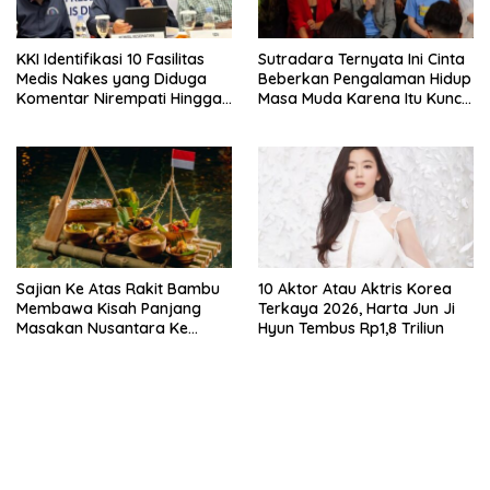
KKI Identifikasi 10 Fasilitas
Sutradara Ternyata Ini Cinta
Medis Nakes yang Diduga
Beberkan Pengalaman Hidup
Komentar Nirempati Hingga
Masa Muda Karena Itu Kunci
Pasien BPJS
Garap Adegan Balap
Kendaraan Bermotor Roda
Dua
Sajian Ke Atas Rakit Bambu
10 Aktor Atau Aktris Korea
Membawa Kisah Panjang
Terkaya 2026, Harta Jun Ji
Masakan Nusantara Ke
Hyun Tembus Rp1,8 Triliun
Perabot Makan
bandar besar starlight princess1000 bagi bonus