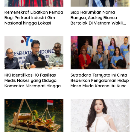
Kemenekraf Libatkan Pemda
Siap Harumkan Nama
Bagi Perkuat Industri Gim
Bangsa, Audrey Bianca
Nasional hingga Lokasi
Bertolak Di Vietnam Wakili
Indonesia Di Miss World 2026
KKI Identifikasi 10 Fasilitas
Sutradara Ternyata Ini Cinta
Medis Nakes yang Diduga
Beberkan Pengalaman Hidup
Komentar Nirempati Hingga
Masa Muda Karena Itu Kunci
Pasien BPJS
Garap Adegan Balap
Kendaraan Bermotor Roda
Dua