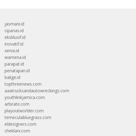
jasmani.id
cipanas.id
eksklusif.id
inovatif.id
xenia.id
wamena.id
parapat.id
penatapan.id
balige.id
topthreenews.com
aaatrucksandautowreckings.com
youthlinkjamica.com
arbirate.com
playoutworlder.com
temeculabluegrass.com
eldesigners.com
cheklani.com