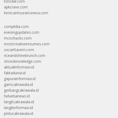
totodal.com
apkcrave.com
bestcarinsurancewsa.com
complidia.com
eveningupdates.com
mcochacks.com
mostcreativeresumes.com
oxcarttavern.com
riceandshinebrunch.com
shoesknowledge.com
aktualinformasi.id
faktadunia.id
gapurainformasi.id
gariscakrawala.id
gerbangcakrawala.id
helvetianews.id
langitcakrawala.id
langitinformasi.id
pintucakrawala.id