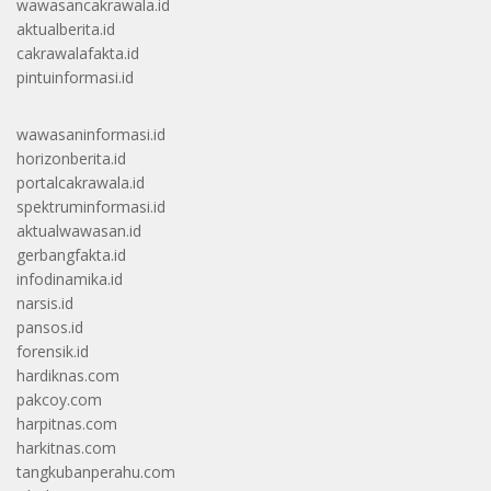
wawasancakrawala.id
aktualberita.id
cakrawalafakta.id
pintuinformasi.id
wawasaninformasi.id
horizonberita.id
portalcakrawala.id
spektruminformasi.id
aktualwawasan.id
gerbangfakta.id
infodinamika.id
narsis.id
pansos.id
forensik.id
hardiknas.com
pakcoy.com
harpitnas.com
harkitnas.com
tangkubanperahu.com