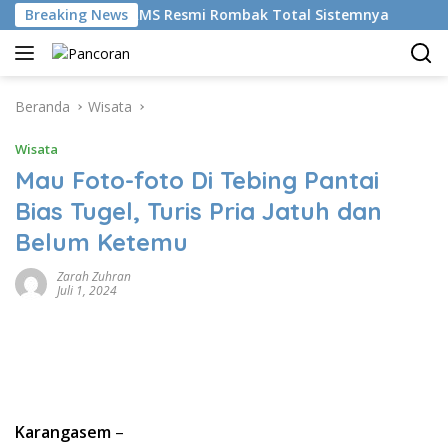
Langsung
mudikan AI, BRMS Resmi Rombak Total Sistemnya
Breaking News
Bikin
ke
konten
Beranda
Wisata
Wisata
Mau Foto-foto Di Tebing Pantai
Bias Tugel, Turis Pria Jatuh dan
Belum Ketemu
Zarah Zuhran
Juli 1, 2024
Karangasem
–