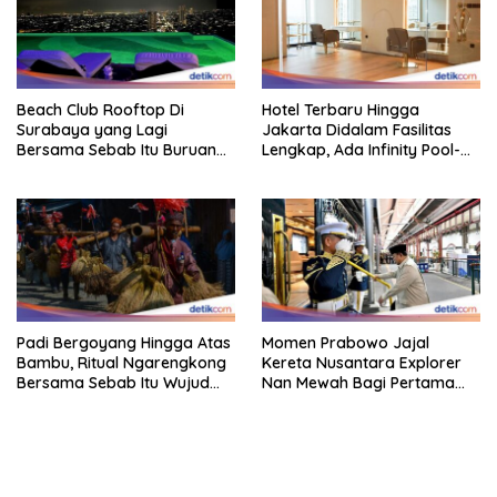
Beach Club Rooftop Di
Hotel Terbaru Hingga
Surabaya yang Lagi
Jakarta Didalam Fasilitas
Bersama Sebab Itu Buruan
Lengkap, Ada Infinity Pool-
Staycation
Sky Lounge
Padi Bergoyang Hingga Atas
Momen Prabowo Jajal
Bambu, Ritual Ngarengkong
Kereta Nusantara Explorer
Bersama Sebab Itu Wujud
Nan Mewah Bagi Pertama
Syukur Warga Citorek
Kali