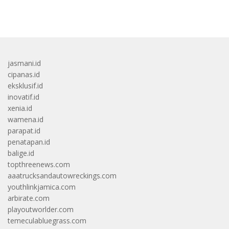
bandar besar starlight princess1000 bagi bonus
jasmani.id
cipanas.id
eksklusif.id
inovatif.id
xenia.id
wamena.id
parapat.id
penatapan.id
balige.id
topthreenews.com
aaatrucksandautowreckings.com
youthlinkjamica.com
arbirate.com
playoutworlder.com
temeculabluegrass.com