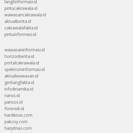
langitinformasi.id
pintucakrawala.id
wawasancakrawala.id
aktualberita.id
cakrawalafakta.id
pintuinformasi.id
wawasaninformasi.id
horizonberita.id
portalcakrawala.id
spektruminformasi.id
aktualwawasan.id
gerbangfakta.id
infodinamika.id
narsis.id
pansos.id
forensik.id
hardiknas.com
pakcoy.com
harpitnas.com