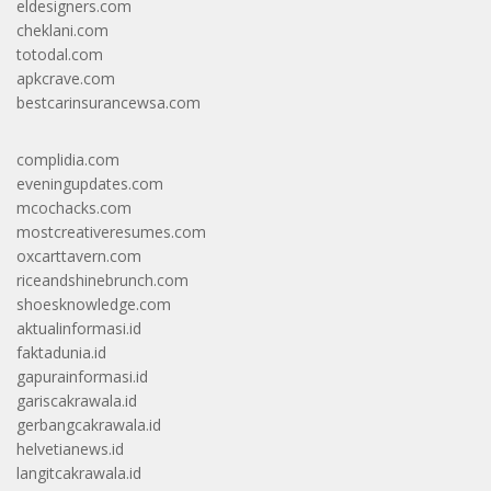
eldesigners.com
cheklani.com
totodal.com
apkcrave.com
bestcarinsurancewsa.com
complidia.com
eveningupdates.com
mcochacks.com
mostcreativeresumes.com
oxcarttavern.com
riceandshinebrunch.com
shoesknowledge.com
aktualinformasi.id
faktadunia.id
gapurainformasi.id
gariscakrawala.id
gerbangcakrawala.id
helvetianews.id
langitcakrawala.id