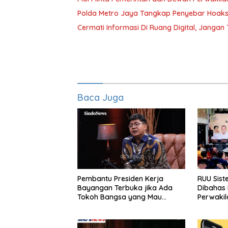
Polda Metro Jaya Tangkap Penyebar Hoaks 
Cermati Informasi Di Ruang Digital, Janga
Baca Juga
Pembantu Presiden Kerja
RUU Sist
Bayangan Terbuka jika Ada
Dibahas
Tokoh Bangsa yang Mau
Perwakil
Karena Itu Dewan Pengawas
Aditya: L
Otak