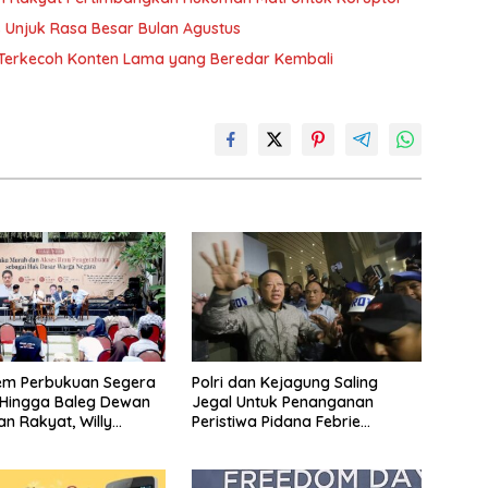
Unjuk Rasa Besar Bulan Agustus
n Terkecoh Konten Lama yang Beredar Kembali
em Perbukuan Segera
Polri dan Kejagung Saling
 Hingga Baleg Dewan
Jegal Untuk Penanganan
an Rakyat, Willy
Peristiwa Pidana Febrie
iteratur Itu Citarasa
Adriansyah