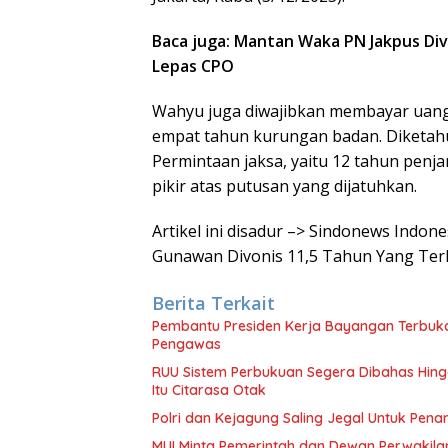
Baca juga: Mantan Waka PN Jakpus Div
Lepas CPO
Wahyu juga diwajibkan membayar uang 
empat tahun kurungan badan. Diketahui
Permintaan jaksa, yaitu 12 tahun penj
pikir atas putusan yang dijatuhkan.
Artikel ini disadur –> Sindonews Indo
Gunawan Divonis 11,5 Tahun Yang Terk
Berita Terkait
Pembantu Presiden Kerja Bayangan Terbuk
Pengawas
RUU Sistem Perbukuan Segera Dibahas Hingga
Itu Citarasa Otak
Polri dan Kejagung Saling Jegal Untuk Pena
MUI Minta Pemerintah dan Dewan Perwakila