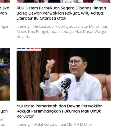
 jika
RUU Sistem Perbukuan Segera Dibahas Hingga
ewan
Baleg Dewan Perwakilan Rakyat, Willy Aditya:
Literatur Itu Citarasa Otak
angan
loading… Diskusi publik bertajuk Literatur Murah dan
Akses Ilmu Pengetahuan sebagai Hak Dasar Warga
Negeri…
MUI Minta Pemerintah dan Dewan Perwakilan
syah
Rakyat Pertimbangkan Hukuman Mati Untuk
Koruptor
nan
sus
loading… Wakil Ketua Umum MUI KH M Cholil