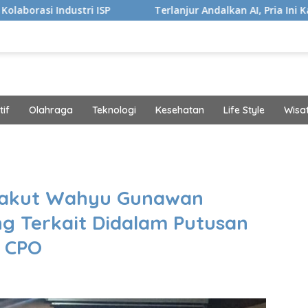
ISP
Terlanjur Andalkan AI, Pria Ini Kaget Idap Kanker S
if
Olahraga
Teknologi
Kesehatan
Life Style
Wisa
band
Jakut Wahyu Gunawan
ng Terkait Didalam Putusan
a CPO