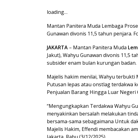
loading…
Mantan Panitera Muda Lembaga Proses
Gunawan divonis 11,5 tahun penjara. 
JAKARTA
– Mantan Panitera Muda
Lem
Jakut), Wahyu Gunawan divonis 11,5 ta
subsider enam bulan kurungan badan.
Majelis hakim menilai, Wahyu terbukt
Putusan lepas atau onstlag terdakwa k
Penjualan Barang Hingga Luar Negeri C
“Mengungkapkan Terdakwa Wahyu Gunaw
menyakinkan bersalah melakukan tinda
bersama-sama sebagaimana Untuk dakwa
Majelis Hakim, Effendi membacakan a
Jakarta, Rabu (3/12/2025).