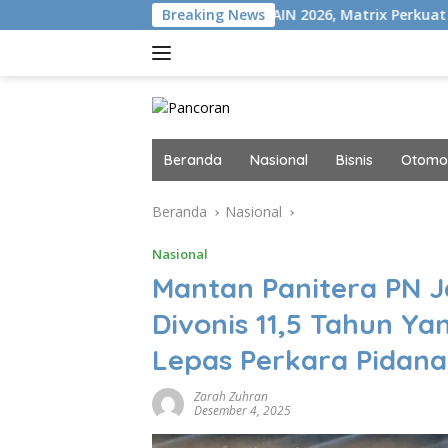
Langsung
N+
Gelar MAIN 2026, Matrix Perkuat Kolaborasi Industri 
Breaking News
ke
konten
Beranda
Nasional
Bisnis
Otomot
Beranda
Nasional
Nasional
Mantan Panitera PN 
Divonis 11,5 Tahun Ya
Lepas Perkara Pidan
Zarah Zuhran
Desember 4, 2025