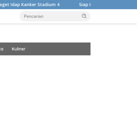
tadium 4
Siap Harumkan Nama Bangsa, Audrey Bianca Ber
ta
Kuliner
ar besar starlight princess1000 bagi bonus