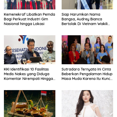
Kemenekraf Libatkan Pemda
Siap Harumkan Nama
Bagi Perkuat Industri Gim
Bangsa, Audrey Bianca
Nasional hingga Lokasi
Bertolak Di Vietnam Wakili
Indonesia Di Miss World 2026
KKI Identifikasi 10 Fasilitas
Sutradara Ternyata Ini Cinta
Medis Nakes yang Diduga
Beberkan Pengalaman Hidup
Komentar Nirempati Hingga
Masa Muda Karena Itu Kunci
Pasien BPJS
Garap Adegan Balap
Kendaraan Bermotor Roda
Dua