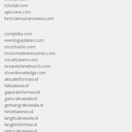
totodal.com
apkcrave.com
bestcarinsurancewsa.com
complidia.com
eveningupdates.com
mcochacks.com
mostcreativeresumes.com
oxcarttavern.com
riceandshinebrunch.com
shoesknowledge.com
aktualinformasi.id
faktadunia.id
gapurainformasi.id
gariscakrawala.id
gerbangcakrawala.id
helvetianews.id
langitcakrawala.id
langitinformasi.id
pintucakrawala.id