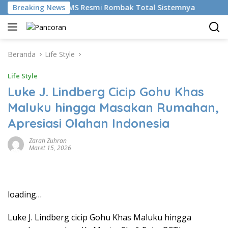
Langsung
udikan AI, BRMS Resmi Rombak Total Sistemnya
Breaking News
Bikin 
ke
konten
Beranda
Life Style
Life Style
Luke J. Lindberg Cicip Gohu Khas
Maluku hingga Masakan Rumahan,
Apresiasi Olahan Indonesia
Zarah Zuhran
Maret 15, 2026
loading…
Luke J. Lindberg cicip Gohu Khas Maluku hingga