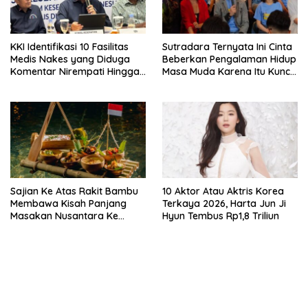
KKI Identifikasi 10 Fasilitas
Sutradara Ternyata Ini Cinta
Medis Nakes yang Diduga
Beberkan Pengalaman Hidup
Komentar Nirempati Hingga
Masa Muda Karena Itu Kunci
Pasien BPJS
Garap Adegan Balap
Kendaraan Bermotor Roda
Dua
Sajian Ke Atas Rakit Bambu
10 Aktor Atau Aktris Korea
Membawa Kisah Panjang
Terkaya 2026, Harta Jun Ji
Masakan Nusantara Ke
Hyun Tembus Rp1,8 Triliun
Perabot Makan
bandar besar starlight princess1000 bagi bonus