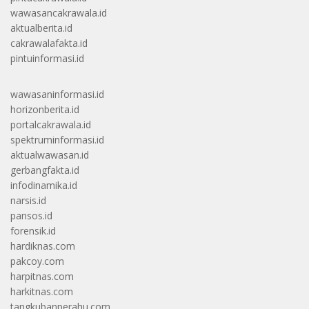
wawasancakrawala.id
aktualberita.id
cakrawalafakta.id
pintuinformasi.id
wawasaninformasi.id
horizonberita.id
portalcakrawala.id
spektruminformasi.id
aktualwawasan.id
gerbangfakta.id
infodinamika.id
narsis.id
pansos.id
forensik.id
hardiknas.com
pakcoy.com
harpitnas.com
harkitnas.com
tangkubanperahu.com