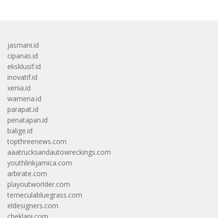
jasmani.id
cipanas.id
eksklusif.id
inovatif.id
xenia.id
wamena.id
parapat.id
penatapan.id
balige.id
topthreenews.com
aaatrucksandautowreckings.com
youthlinkjamica.com
arbirate.com
playoutworlder.com
temeculabluegrass.com
eldesigners.com
cheklani.com