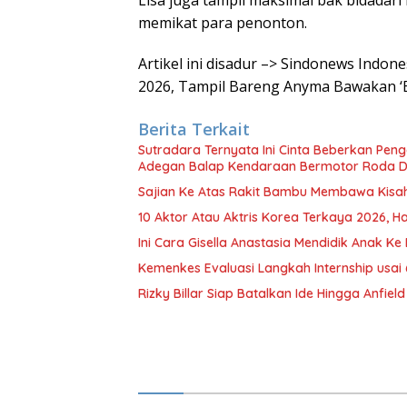
Lisa juga tampil maksimal bak bidadari
memikat para penonton.
Artikel ini disadur –> Sindonews Indo
2026, Tampil Bareng Anyma Bawakan ‘B
Berita Terkait
Sutradara Ternyata Ini Cinta Beberkan Pen
Adegan Balap Kendaraan Bermotor Roda 
Sajian Ke Atas Rakit Bambu Membawa Kisa
10 Aktor Atau Aktris Korea Terkaya 2026, Ha
Ini Cara Gisella Anastasia Mendidik Anak Ke 
Kemenkes Evaluasi Langkah Internship usai 
Rizky Billar Siap Batalkan Ide Hingga Anfie