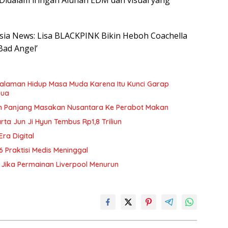
 Didalam iringan Alunan EDM dan visual yang
nesia News: Lisa BLACKPINK Bikin Heboh Coachella
ad Angel’
galaman Hidup Masa Muda Karena Itu Kunci Garap
Dua
h Panjang Masakan Nusantara Ke Perabot Makan
rta Jun Ji Hyun Tembus Rp1,8 Triliun
Era Digital
6 Praktisi Medis Meninggal
ld Jika Permainan Liverpool Menurun