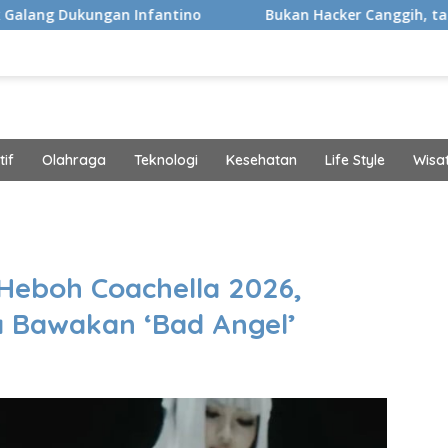
Infantino
Bukan Hacker Canggih, tapi Manusia
if
Olahraga
Teknologi
Kesehatan
Life Style
Wisa
band
 Heboh Coachella 2026,
 Bawakan ‘Bad Angel’