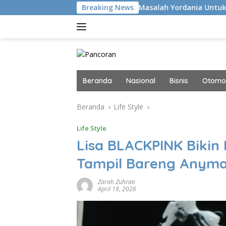
Langsung
Tuding FIFA Gunakan Masalah Yordania Untuk Galang Dukungan 
Breaking News
ke
konten
Beranda
Nasional
Bisnis
Otomot
Beranda
Life Style
Life Style
Lisa BLACKPINK Bikin
Tampil Bareng Anyma
Zarah Zuhran
April 19, 2026