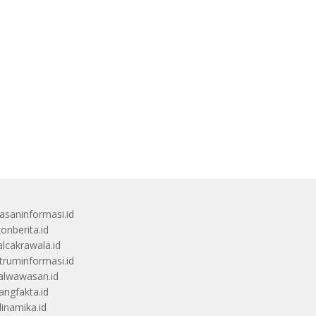
saninformasi.id
zonberita.id
alcakrawala.id
truminformasi.id
alwawasan.id
angfakta.id
dinamika.id