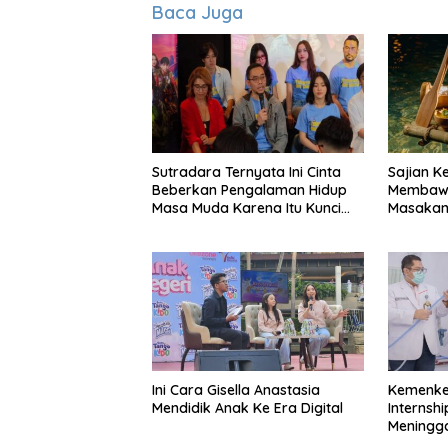
Baca Juga
Sutradara Ternyata Ini Cinta
Sajian K
Beberkan Pengalaman Hidup
Membawa
Masa Muda Karena Itu Kunci
Masakan
Garap Adegan Balap
Perabot
Kendaraan Bermotor Roda
Dua
Ini Cara Gisella Anastasia
Kemenke
Mendidik Anak Ke Era Digital
Internshi
Meningg