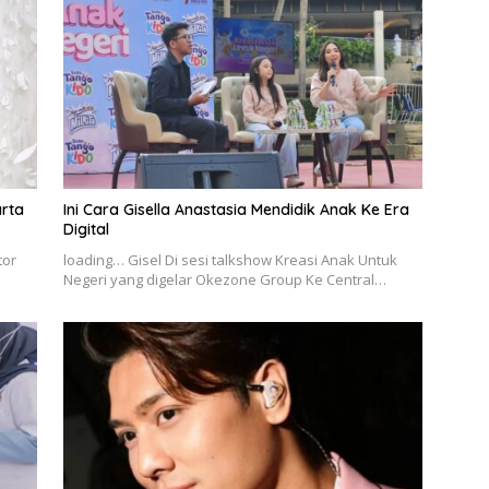
arta
Ini Cara Gisella Anastasia Mendidik Anak Ke Era
Digital
tor
loading… Gisel Di sesi talkshow Kreasi Anak Untuk
Negeri yang digelar Okezone Group Ke Central…