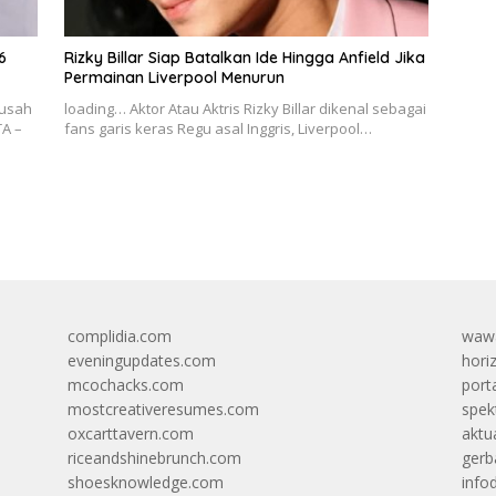
6
Rizky Billar Siap Batalkan Ide Hingga Anfield Jika
Permainan Liverpool Menurun
 usah
loading… Aktor Atau Aktris Rizky Billar dikenal sebagai
TA –
fans garis keras Regu asal Inggris, Liverpool…
complidia.com
wawa
eveningupdates.com
hori
mcochacks.com
port
mostcreativeresumes.com
spek
oxcarttavern.com
aktu
riceandshinebrunch.com
gerb
shoesknowledge.com
info