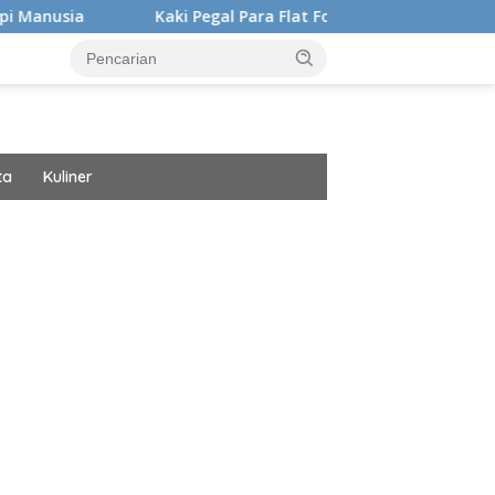
Kaki Pegal Para Flat Foot Di Latihan Emang Bisa Hilang? Ini K
ta
Kuliner
ar besar starlight princess1000 bagi bonus