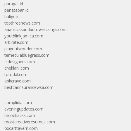
parapat.id
penatapan.id
balige.id
topthreenews.com
aaatrucksandautowreckings.com
youthlinkjamica.com
arbirate.com
playoutworlder.com
temeculabluegrass.com
eldesigners.com
cheklani.com
totodal.com
apkcrave.com
bestcarinsurancewsa.com
complidia.com
eveningupdates.com
mcochacks.com
mostcreativeresumes.com
oxcarttavern.com