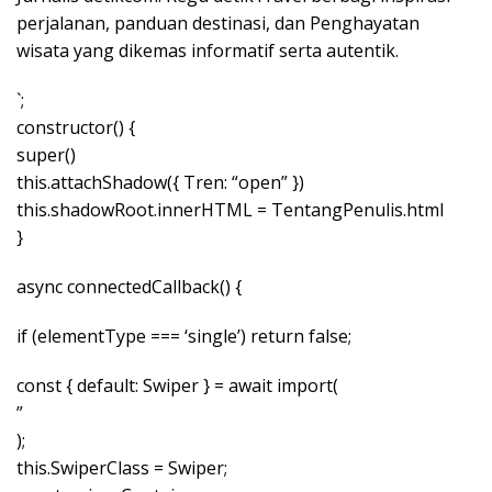
perjalanan, panduan destinasi, dan Penghayatan
wisata yang dikemas informatif serta autentik.
`;
constructor() {
super()
this.attachShadow({ Tren: “open” })
this.shadowRoot.innerHTML = TentangPenulis.html
}
async connectedCallback() {
if (elementType === ‘single’) return false;
const { default: Swiper } = await import(
”
);
this.SwiperClass = Swiper;