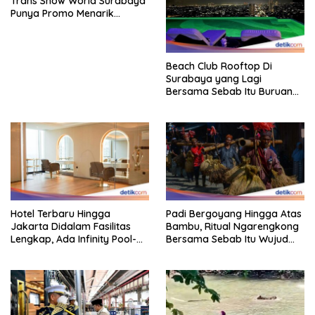
Trans Snow World Surabaya
Punya Promo Menarik
Perhatian Bikin Adem
Beach Club Rooftop Di
Surabaya yang Lagi
Bersama Sebab Itu Buruan
Staycation
Hotel Terbaru Hingga
Padi Bergoyang Hingga Atas
Jakarta Didalam Fasilitas
Bambu, Ritual Ngarengkong
Lengkap, Ada Infinity Pool-
Bersama Sebab Itu Wujud
Sky Lounge
Syukur Warga Citorek