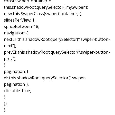
const swiperContainer =
this.shadowRoot.querySelector(‘.mySwiper’);
new this.SwiperClass(swiperContainer, {
slidesPerView: 1,
spaceBetween: 18,
navigation: {
nextEl: this.shadowRoot.querySelector(“.swiper-button-
next”),
prevEl: this.shadowRoot.querySelector(“.swiper-button-
prev”),
},
pagination: {
el: this.shadowRoot.querySelector(“.swiper-
pagination”),
clickable: true,
},
});
}