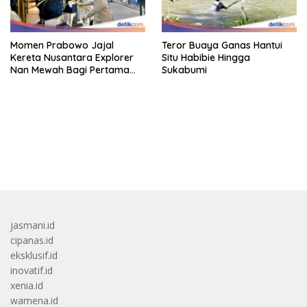
Momen Prabowo Jajal
Teror Buaya Ganas Hantui
Kereta Nusantara Explorer
Situ Habibie Hingga
Nan Mewah Bagi Pertama
Sukabumi
Kali
bandar besar starlight princess1000 bagi bonus
jasmani.id
cipanas.id
eksklusif.id
inovatif.id
xenia.id
wamena.id