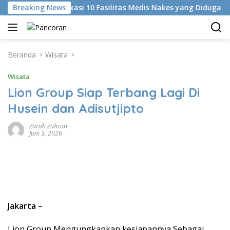
Langsung
KKI Identifikasi 10 Fasilitas Medis Nakes yang Diduga Komentar
Breaking News
ke
konten
Beranda
Wisata
Wisata
Lion Group Siap Terbang Lagi Di
Husein dan Adisutjipto
Zarah Zuhran
Juni 3, 2026
Jakarta
–
Lion Group Mengungkapkan kesiapannya Sebagai