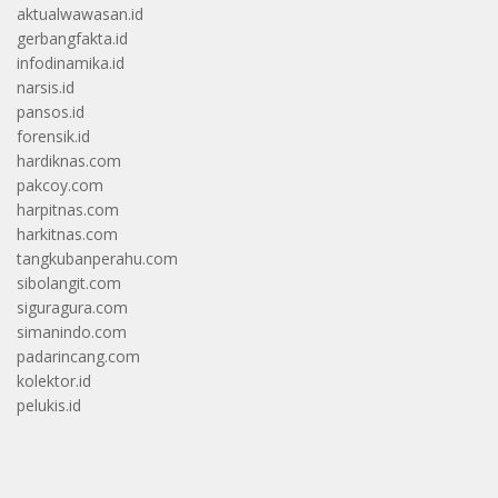
aktualwawasan.id
gerbangfakta.id
infodinamika.id
narsis.id
pansos.id
forensik.id
hardiknas.com
pakcoy.com
harpitnas.com
harkitnas.com
tangkubanperahu.com
sibolangit.com
siguragura.com
simanindo.com
padarincang.com
kolektor.id
pelukis.id