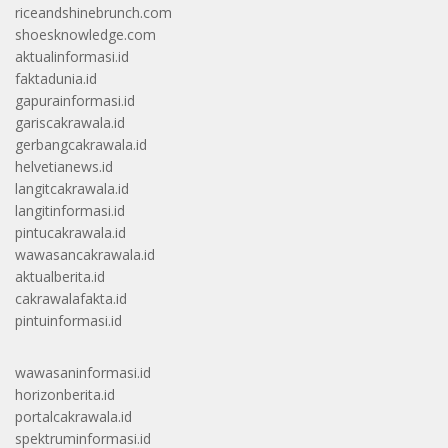
riceandshinebrunch.com
shoesknowledge.com
aktualinformasi.id
faktadunia.id
gapurainformasi.id
gariscakrawala.id
gerbangcakrawala.id
helvetianews.id
langitcakrawala.id
langitinformasi.id
pintucakrawala.id
wawasancakrawala.id
aktualberita.id
cakrawalafakta.id
pintuinformasi.id
wawasaninformasi.id
horizonberita.id
portalcakrawala.id
spektruminformasi.id