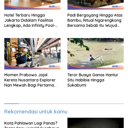
Hotel Terbaru Hingga
Padi Bergoyang Hingga Atas
Jakarta Didalam Fasilitas
Bambu, Ritual Ngarengkong
Lengkap, Ada Infinity Pool-
Bersama Sebab Itu Wujud
Sky Lounge
Syukur Warga Citorek
Momen Prabowo Jajal
Teror Buaya Ganas Hantui
Kereta Nusantara Explorer
Situ Habibie Hingga
Nan Mewah Bagi Pertama
Sukabumi
Kali
Rekomendasi untuk kamu
Kota Pahlawan Lagi Panas?