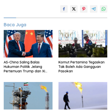
Baca Juga
AS-China Saling Balas
Komut Pertamina Tegaskan
Hukuman Politik Jelang
Tak Boleh Ada Gangguan
Pertemuan Trump dan Xi
Pasokan
Jinping