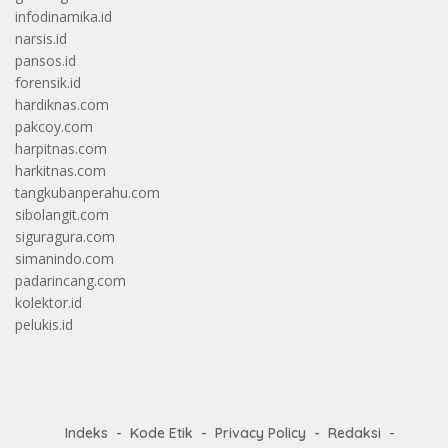
infodinamika.id
narsis.id
pansos.id
forensik.id
hardiknas.com
pakcoy.com
harpitnas.com
harkitnas.com
tangkubanperahu.com
sibolangit.com
siguragura.com
simanindo.com
padarincang.com
kolektor.id
pelukis.id
Indeks
Kode Etik
Privacy Policy
Redaksi