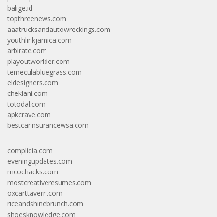
balige.id
topthreenews.com
aaatrucksandautowreckings.com
youthlinkjamica.com
arbirate.com
playoutworlder.com
temeculabluegrass.com
eldesigners.com
cheklani.com
totodal.com
apkcrave.com
bestcarinsurancewsa.com
complidia.com
eveningupdates.com
mcochacks.com
mostcreativeresumes.com
oxcarttavern.com
riceandshinebrunch.com
shoesknowledge.com