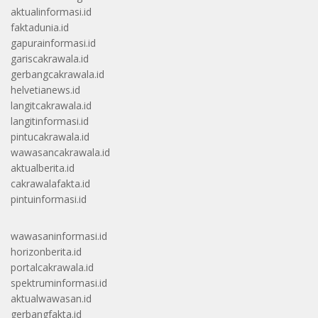
aktualinformasi.id
faktadunia.id
gapurainformasi.id
gariscakrawala.id
gerbangcakrawala.id
helvetianews.id
langitcakrawala.id
langitinformasi.id
pintucakrawala.id
wawasancakrawala.id
aktualberita.id
cakrawalafakta.id
pintuinformasi.id
wawasaninformasi.id
horizonberita.id
portalcakrawala.id
spektruminformasi.id
aktualwawasan.id
gerbangfakta.id