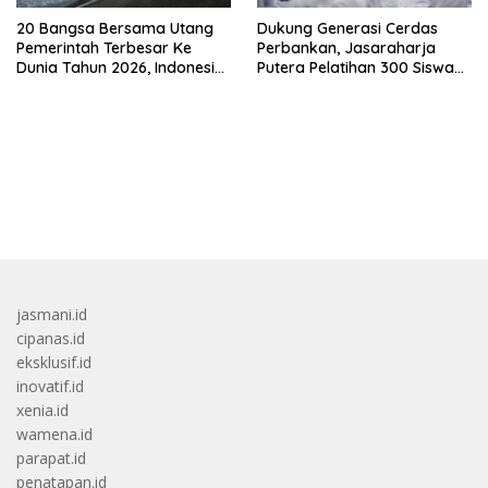
20 Bangsa Bersama Utang
Dukung Generasi Cerdas
Pemerintah Terbesar Ke
Perbankan, Jasaraharja
Dunia Tahun 2026, Indonesia
Putera Pelatihan 300 Siswa
Nomor Berapa?
Ke Makassar
bandar besar starlight princess1000 bagi bonus
jasmani.id
cipanas.id
eksklusif.id
inovatif.id
xenia.id
wamena.id
parapat.id
penatapan.id