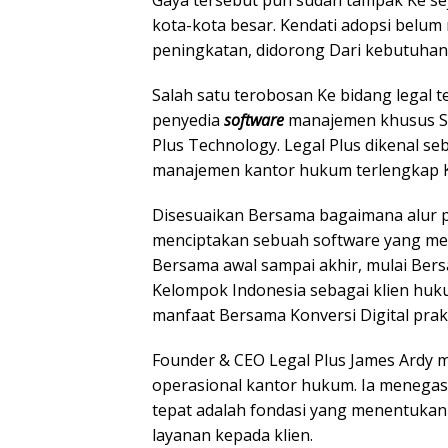
Gaya tersebut pun sudah tampak Ke se
kota-kota besar. Kendati adopsi belum
peningkatan, didorong Dari kebutuhan S
Salah satu terobosan Ke bidang legal t
penyedia
software
manajemen khusus Se
Plus Technology. Legal Plus dikenal s
manajemen kantor hukum terlengkap K
Disesuaikan Bersama bagaimana alur pr
menciptakan sebuah software yang me
Bersama awal sampai akhir, mulai Ber
Kelompok Indonesia sebagai klien hu
manfaat Bersama Konversi Digital prak
Founder & CEO Legal Plus James Ardy m
operasional kantor hukum. Ia meneg
tepat adalah fondasi yang menentukan
layanan kepada klien.