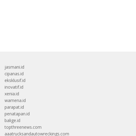
bandar besar starlight princess1000 bagi bonus
jasmani.id
cipanas.id
eksklusif.id
inovatif.id
xenia.id
wamena.id
parapat.id
penatapan.id
balige.id
topthreenews.com
aaatrucksandautowreckings.com