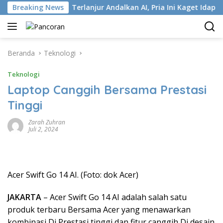
Langsung
 ISP
Breaking News
Terlanjur Andalkan AI, Pria Ini Kaget Idap Kanker 
ke
konten
Beranda
Teknologi
Teknologi
Laptop Canggih Bersama Prestasi
Tinggi
Zarah Zuhran
Juli 2, 2024
Acer Swift Go 14 AI. (Foto: dok Acer)
JAKARTA
– Acer Swift Go 14 AI adalah salah satu
produk terbaru Bersama Acer yang menawarkan
kombinasi Di Prestasi tinggi dan fitur canggih Di desain