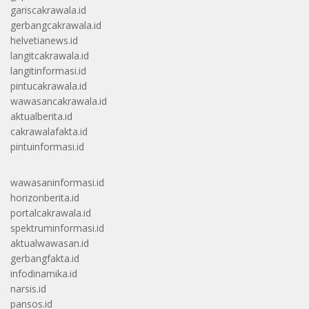
gariscakrawala.id
gerbangcakrawala.id
helvetianews.id
langitcakrawala.id
langitinformasi.id
pintucakrawala.id
wawasancakrawala.id
aktualberita.id
cakrawalafakta.id
pintuinformasi.id
wawasaninformasi.id
horizonberita.id
portalcakrawala.id
spektruminformasi.id
aktualwawasan.id
gerbangfakta.id
infodinamika.id
narsis.id
pansos.id