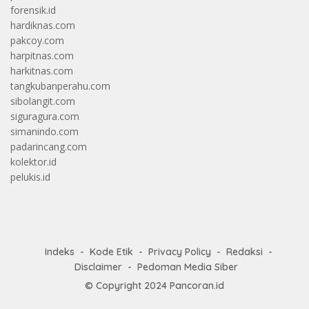
forensik.id
hardiknas.com
pakcoy.com
harpitnas.com
harkitnas.com
tangkubanperahu.com
sibolangit.com
siguragura.com
simanindo.com
padarincang.com
kolektor.id
pelukis.id
Indeks
Kode Etik
Privacy Policy
Redaksi
Disclaimer
Pedoman Media Siber
© Copyright 2024
Pancoran.id