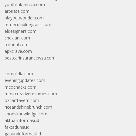
youthlinkjamica.com
arbirate.com
playoutworlder.com
temeculabluegrass.com
eldesigners.com
cheklani.com
totodal.com
apkcrave.com
bestcarinsurancewsa.com
complidia.com
eveningupdates.com
mcochacks.com
mostcreativeresumes.com
oxcarttavern.com
riceandshinebrunch.com
shoesknowledge.com
aktualinformasi.id
faktadunia.id
gapurainformasi.id