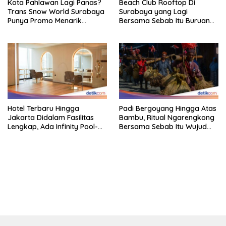
Kota Pahlawan Lagi Panas?
Beach Club Rooftop Di
Trans Snow World Surabaya
Surabaya yang Lagi
Punya Promo Menarik
Bersama Sebab Itu Buruan
Perhatian Bikin Adem
Staycation
Hotel Terbaru Hingga
Padi Bergoyang Hingga Atas
Jakarta Didalam Fasilitas
Bambu, Ritual Ngarengkong
Lengkap, Ada Infinity Pool-
Bersama Sebab Itu Wujud
Sky Lounge
Syukur Warga Citorek
bandar besar starlight princess1000 bagi bonus