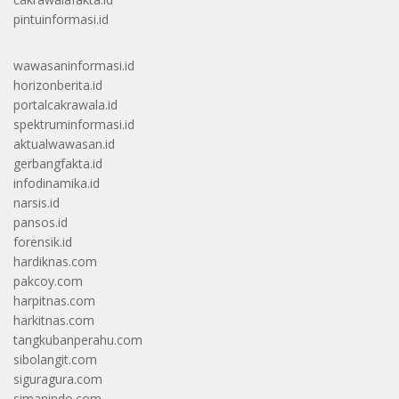
pintuinformasi.id
wawasaninformasi.id
horizonberita.id
portalcakrawala.id
spektruminformasi.id
aktualwawasan.id
gerbangfakta.id
infodinamika.id
narsis.id
pansos.id
forensik.id
hardiknas.com
pakcoy.com
harpitnas.com
harkitnas.com
tangkubanperahu.com
sibolangit.com
siguragura.com
simanindo.com