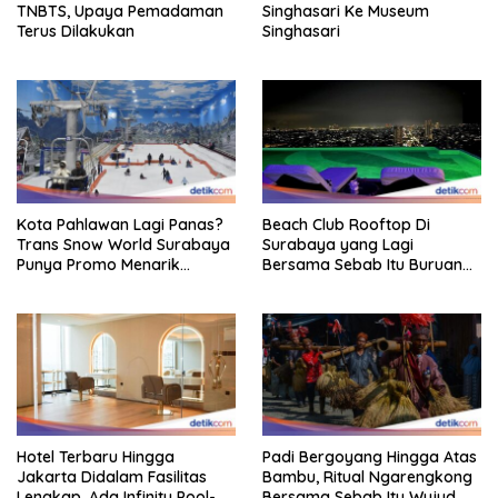
TNBTS, Upaya Pemadaman
Singhasari Ke Museum
Terus Dilakukan
Singhasari
Kota Pahlawan Lagi Panas?
Beach Club Rooftop Di
Trans Snow World Surabaya
Surabaya yang Lagi
Punya Promo Menarik
Bersama Sebab Itu Buruan
Perhatian Bikin Adem
Staycation
Hotel Terbaru Hingga
Padi Bergoyang Hingga Atas
Jakarta Didalam Fasilitas
Bambu, Ritual Ngarengkong
Lengkap, Ada Infinity Pool-
Bersama Sebab Itu Wujud