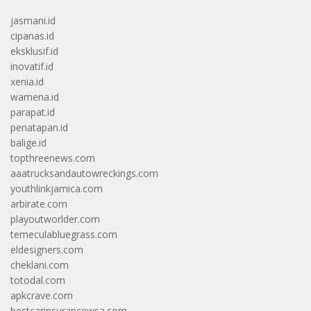
jasmani.id
cipanas.id
eksklusif.id
inovatif.id
xenia.id
wamena.id
parapat.id
penatapan.id
balige.id
topthreenews.com
aaatrucksandautowreckings.com
youthlinkjamica.com
arbirate.com
playoutworlder.com
temeculabluegrass.com
eldesigners.com
cheklani.com
totodal.com
apkcrave.com
bestcarinsurancewsa.com