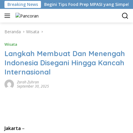
Langsung
hina
Breaking News
Begini Tips Food Prep MPASI yang Simpel-Bebas Ba
ke
konten
Beranda
Wisata
Wisata
Langkah Membuat Dan Menengah
Indonesia Disegani Hingga Kancah
Internasional
Zarah Zuhran
September 30, 2025
Jakarta
–