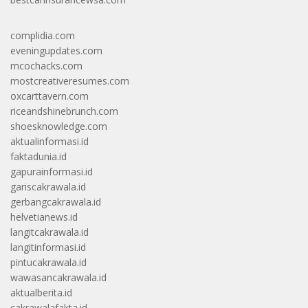
complidia.com
eveningupdates.com
mcochacks.com
mostcreativeresumes.com
oxcarttavern.com
riceandshinebrunch.com
shoesknowledge.com
aktualinformasi.id
faktadunia.id
gapurainformasi.id
gariscakrawala.id
gerbangcakrawala.id
helvetianews.id
langitcakrawala.id
langitinformasi.id
pintucakrawala.id
wawasancakrawala.id
aktualberita.id
cakrawalafakta.id