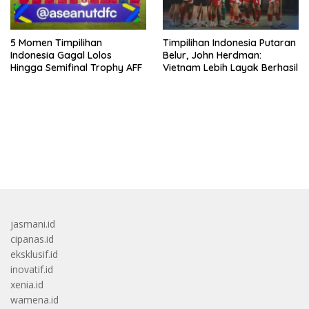
5 Momen Timpilihan
Timpilihan Indonesia Putaran
Indonesia Gagal Lolos
Belur, John Herdman:
Hingga Semifinal Trophy AFF
Vietnam Lebih Layak Berhasil
bandar besar starlight princess1000 bagi bonus
jasmani.id
cipanas.id
eksklusif.id
inovatif.id
xenia.id
wamena.id