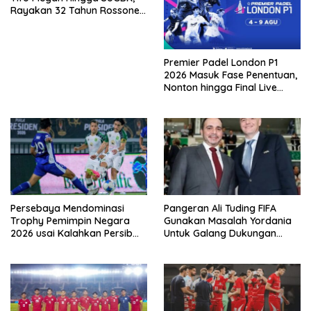
Rayakan 32 Tahun Rossoneri
Kembali Hingga Tanah Air
Premier Padel London P1
2026 Masuk Fase Penentuan,
Nonton hingga Final Live
Pemutaran Online Di VISION+
Persebaya Mendominasi
Pangeran Ali Tuding FIFA
Trophy Pemimpin Negara
Gunakan Masalah Yordania
2026 usai Kalahkan Persib
Untuk Galang Dukungan
Lewat Adu Eksekusi
Infantino