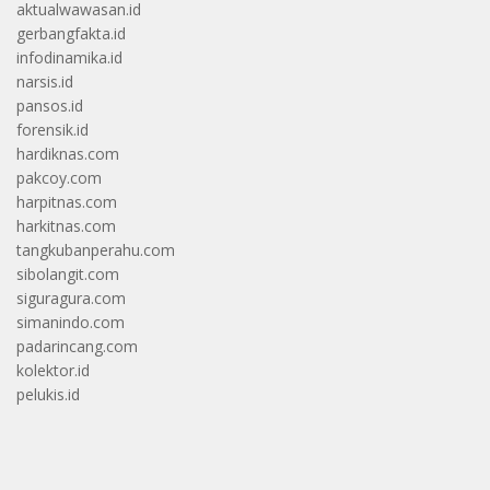
aktualwawasan.id
gerbangfakta.id
infodinamika.id
narsis.id
pansos.id
forensik.id
hardiknas.com
pakcoy.com
harpitnas.com
harkitnas.com
tangkubanperahu.com
sibolangit.com
siguragura.com
simanindo.com
padarincang.com
kolektor.id
pelukis.id