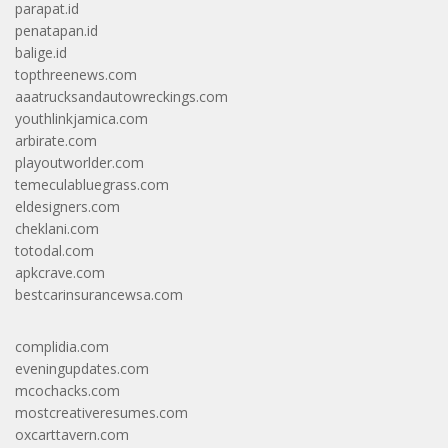
parapat.id
penatapan.id
balige.id
topthreenews.com
aaatrucksandautowreckings.com
youthlinkjamica.com
arbirate.com
playoutworlder.com
temeculabluegrass.com
eldesigners.com
cheklani.com
totodal.com
apkcrave.com
bestcarinsurancewsa.com
complidia.com
eveningupdates.com
mcochacks.com
mostcreativeresumes.com
oxcarttavern.com