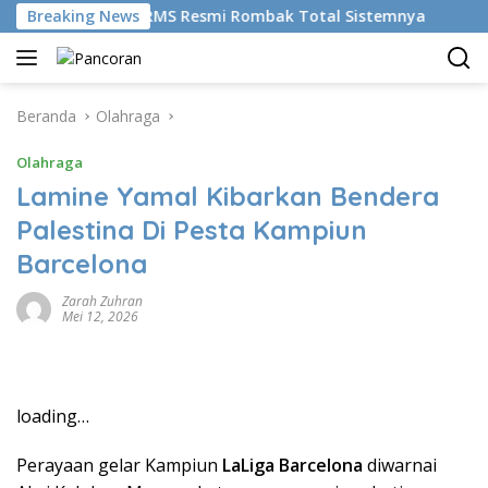
Langsung
emudikan AI, BRMS Resmi Rombak Total Sistemnya
Breaking News
Bikin
ke
konten
Beranda
Olahraga
Olahraga
Lamine Yamal Kibarkan Bendera
Palestina Di Pesta Kampiun
Barcelona
Zarah Zuhran
Mei 12, 2026
loading…
Perayaan gelar Kampiun
LaLiga Barcelona
diwarnai