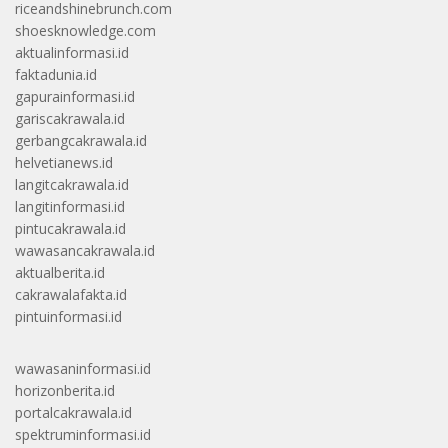
riceandshinebrunch.com
shoesknowledge.com
aktualinformasi.id
faktadunia.id
gapurainformasi.id
gariscakrawala.id
gerbangcakrawala.id
helvetianews.id
langitcakrawala.id
langitinformasi.id
pintucakrawala.id
wawasancakrawala.id
aktualberita.id
cakrawalafakta.id
pintuinformasi.id
wawasaninformasi.id
horizonberita.id
portalcakrawala.id
spektruminformasi.id