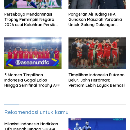
Persebaya Mendominasi
Pangeran Ali Tuding FIFA
Trophy Pemimpin Negara
Gunakan Masalah Yordania
2026 usai Kalahkan Persib
Untuk Galang Dukungan
Lewat Adu Eksekusi
Infantino
5 Momen Timpilihan
Timpilihan Indonesia Putaran
Indonesia Gagal Lolos
Belur, John Herdman:
Hingga Semifinal Trophy AFF
Vietnam Lebih Layak Berhasil
Rekomendasi untuk kamu
Milanisti Indonesia Hadirkan
Tifo Megah Hingga SUGBK,