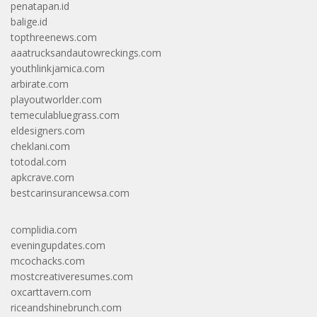
penatapan.id
balige.id
topthreenews.com
aaatrucksandautowreckings.com
youthlinkjamica.com
arbirate.com
playoutworlder.com
temeculabluegrass.com
eldesigners.com
cheklani.com
totodal.com
apkcrave.com
bestcarinsurancewsa.com
complidia.com
eveningupdates.com
mcochacks.com
mostcreativeresumes.com
oxcarttavern.com
riceandshinebrunch.com