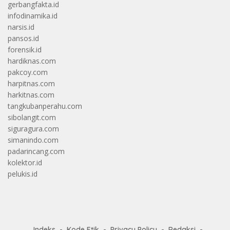
gerbangfakta.id
infodinamika.id
narsis.id
pansos.id
forensik.id
hardiknas.com
pakcoy.com
harpitnas.com
harkitnas.com
tangkubanperahu.com
sibolangit.com
siguragura.com
simanindo.com
padarincang.com
kolektor.id
pelukis.id
Indeks
Kode Etik
Privacy Policy
Redaksi