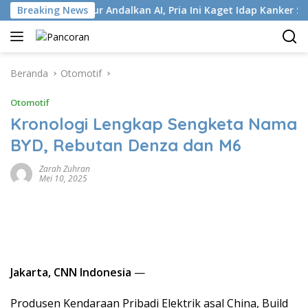
Langsung
Terlanjur Andalkan AI, Pria Ini Kaget Idap Kanker Stadium 4
Breaking News
ke
konten
Beranda
Otomotif
Otomotif
Kronologi Lengkap Sengketa Nama
BYD, Rebutan Denza dan M6
Zarah Zuhran
Mei 10, 2025
Jakarta, CNN Indonesia
—
Produsen Kendaraan Pribadi Elektrik asal China, Build