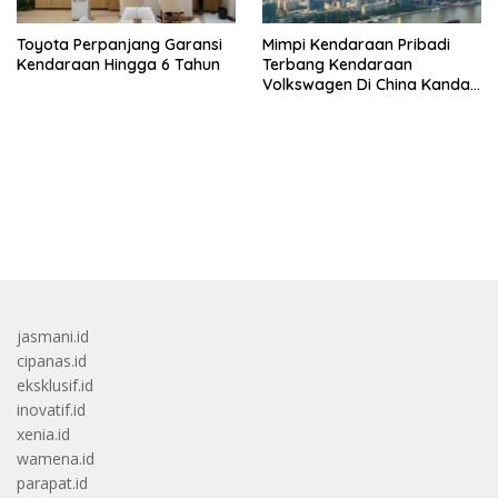
Toyota Perpanjang Garansi
Mimpi Kendaraan Pribadi
Kendaraan Hingga 6 Tahun
Terbang Kendaraan
Volkswagen Di China Kandas
Setelahnya 5 Tahun
bandar besar starlight princess1000 bagi bonus
jasmani.id
cipanas.id
eksklusif.id
inovatif.id
xenia.id
wamena.id
parapat.id