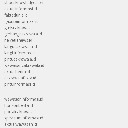
shoesknowledge.com
aktualinformasi.id
faktadunia.id
gapurainformasi.id
gariscakrawala.id
gerbangcakrawala.id
helvetianews.id
langitcakrawala.id
langitinformasi.id
pintucakrawala.id
wawasancakrawala.id
aktualberita.id
cakrawalafakta.id
pintuinformasi.id
wawasaninformasi.id
horizonberita.id
portalcakrawala.id
spektruminformasi.id
aktualwawasan.id