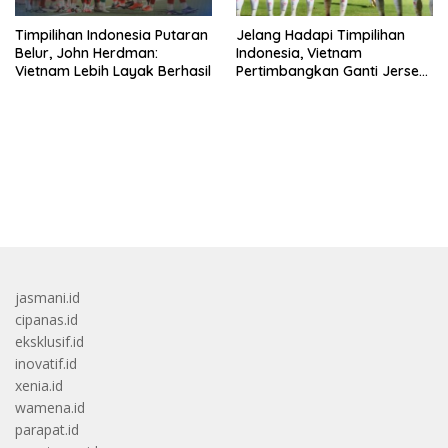
Timpilihan Indonesia Putaran
Jelang Hadapi Timpilihan
Belur, John Herdman:
Indonesia, Vietnam
Vietnam Lebih Layak Berhasil
Pertimbangkan Ganti Jersey
Di Warna Putih
bandar besar starlight princess1000 bagi bonus
jasmani.id
cipanas.id
eksklusif.id
inovatif.id
xenia.id
wamena.id
parapat.id