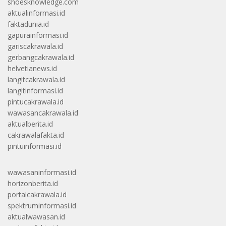
shoesknowledge.com
aktualinformasi.id
faktadunia.id
gapurainformasi.id
gariscakrawala.id
gerbangcakrawala.id
helvetianews.id
langitcakrawala.id
langitinformasi.id
pintucakrawala.id
wawasancakrawala.id
aktualberita.id
cakrawalafakta.id
pintuinformasi.id
wawasaninformasi.id
horizonberita.id
portalcakrawala.id
spektruminformasi.id
aktualwawasan.id