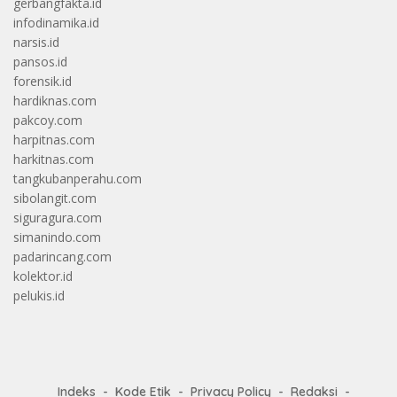
gerbangfakta.id
infodinamika.id
narsis.id
pansos.id
forensik.id
hardiknas.com
pakcoy.com
harpitnas.com
harkitnas.com
tangkubanperahu.com
sibolangit.com
siguragura.com
simanindo.com
padarincang.com
kolektor.id
pelukis.id
Indeks
Kode Etik
Privacy Policy
Redaksi