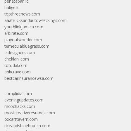
penatapan.id
balige.id
topthreenews.com
aaatrucksandautowreckings.com
youthlinkjamica.com
arbirate.com
playoutworlder.com
temeculabluegrass.com
eldesigners.com
cheklani.com
totodal.com
apkcrave.com
bestcarinsurancewsa.com
complidia.com
eveningupdates.com
mcochacks.com
mostcreativeresumes.com
oxcarttavern.com
riceandshinebrunch.com