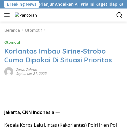
Langsung
P
Breaking News
Terlanjur Andalkan AI, Pria Ini Kaget Idap Kanker Stad
ke
konten
Beranda
Otomotif
Otomotif
Korlantas Imbau Sirine-Strobo
Cuma Dipakai Di Situasi Prioritas
Zarah Zuhran
September 21, 2025
Jakarta, CNN Indonesia
—
Kepala Korps Lalu Lintas (Kakorlantas) Polri Irjen Pol