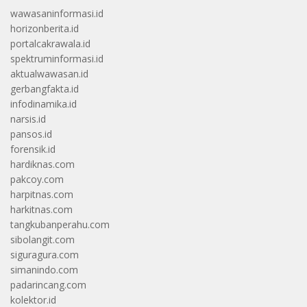
wawasaninformasi.id
horizonberita.id
portalcakrawala.id
spektruminformasi.id
aktualwawasan.id
gerbangfakta.id
infodinamika.id
narsis.id
pansos.id
forensik.id
hardiknas.com
pakcoy.com
harpitnas.com
harkitnas.com
tangkubanperahu.com
sibolangit.com
siguragura.com
simanindo.com
padarincang.com
kolektor.id