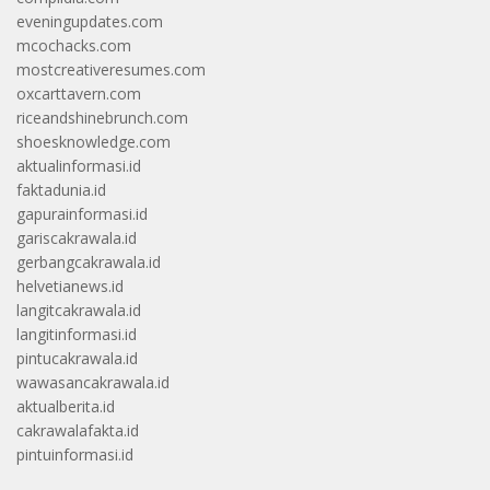
eveningupdates.com
mcochacks.com
mostcreativeresumes.com
oxcarttavern.com
riceandshinebrunch.com
shoesknowledge.com
aktualinformasi.id
faktadunia.id
gapurainformasi.id
gariscakrawala.id
gerbangcakrawala.id
helvetianews.id
langitcakrawala.id
langitinformasi.id
pintucakrawala.id
wawasancakrawala.id
aktualberita.id
cakrawalafakta.id
pintuinformasi.id