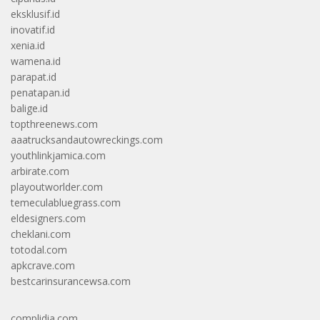
eksklusif.id
inovatif.id
xenia.id
wamena.id
parapat.id
penatapan.id
balige.id
topthreenews.com
aaatrucksandautowreckings.com
youthlinkjamica.com
arbirate.com
playoutworlder.com
temeculabluegrass.com
eldesigners.com
cheklani.com
totodal.com
apkcrave.com
bestcarinsurancewsa.com
complidia.com