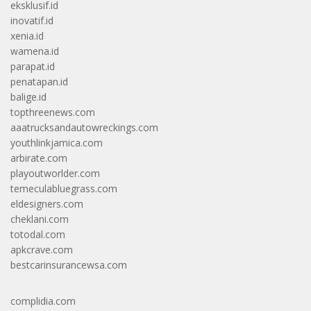
eksklusif.id
inovatif.id
xenia.id
wamena.id
parapat.id
penatapan.id
balige.id
topthreenews.com
aaatrucksandautowreckings.com
youthlinkjamica.com
arbirate.com
playoutworlder.com
temeculabluegrass.com
eldesigners.com
cheklani.com
totodal.com
apkcrave.com
bestcarinsurancewsa.com
complidia.com