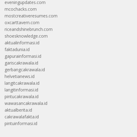
eveningupdates.com
mcochacks.com
mostcreativeresumes.com
oxcarttavern.com
riceandshinebrunch.com
shoesknowledge.com
aktualinformasi.id
faktadunia.id
gapurainformasi.id
gariscakrawala.id
gerbangcakrawala.id
helvetianews.id
langitcakrawala.id
langitinformasi.id
pintucakrawala.id
wawasancakrawala.id
aktualberita.id
cakrawalafakta.id
pintuinformasi.id