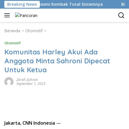
Langsung
n AI, BRMS Resmi Rombak Total Sistemnya
Breaking News
Bikin Gen Z
ke
konten
Beranda
Otomotif
Otomotif
Komunitas Harley Akui Ada
Anggota Minta Sahroni Dipecat
Untuk Ketua
Zarah Zuhran
September 1, 2025
Jakarta, CNN Indonesia
—