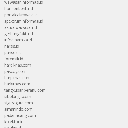
wawasaninformasi.id
horizonberita.id
portalcakrawala.id
spektruminformasi.id
aktualwawasan.id
gerbangfakta.id
infodinamika.id
narsis.id
pansos.id
forensik.id
hardiknas.com
pakcoy.com
harpitnas.com
harkitnas.com
tangkubanperahu.com
sibolangit.com
siguragura.com
simanindo.com
padarincang.com
kolektor.id
pelukis.id