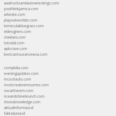
aaatrucksandautowreckings.com
youthlinkjamica.com
arbirate.com
playoutworlder.com
temeculabluegrass.com
eldesigners.com
cheklani.com
totodal.com
apkcrave.com
bestcarinsurancewsa.com
complidia.com
eveningupdates.com
mcochacks.com
mostcreativeresumes.com
oxcarttavern.com
riceandshinebrunch.com
shoesknowledge.com
aktualinformasi.id
faktadunia.id