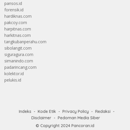
pansos.id
forensik.id
hardiknas.com
pakcoy.com
harpitnas.com
harkitnas.com
tangkubanperahu.com
sibolangit.com
siguragura.com
simanindo.com
padarincang.com
kolektor.id
pelukis.id
Indeks
Kode Etik
Privacy Policy
Redaksi
Disclaimer
Pedoman Media Siber
© Copyright 2024
Pancoran.id