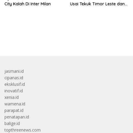
City Kalah Di Inter Milan
Usai Tekuk Timor Leste dan
Klasemen Terbaru Grup A
bandar besar starlight princess1000 bagi bonus
jasmani.id
cipanas.id
eksklusif.id
inovatif.id
xenia.id
wamena.id
parapat.id
penatapan.id
balige.id
topthreenews.com