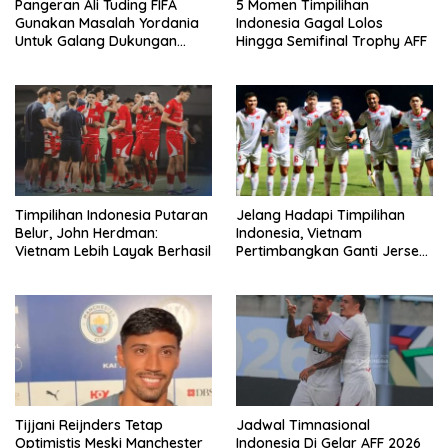
Pangeran Ali Tuding FIFA
5 Momen Timpilihan
Gunakan Masalah Yordania
Indonesia Gagal Lolos
Untuk Galang Dukungan
Hingga Semifinal Trophy AFF
Infantino
Timpilihan Indonesia Putaran
Jelang Hadapi Timpilihan
Belur, John Herdman:
Indonesia, Vietnam
Vietnam Lebih Layak Berhasil
Pertimbangkan Ganti Jersey
Di Warna Putih
Tijjani Reijnders Tetap
Jadwal Timnasional
Optimistis Meski Manchester
Indonesia Di Gelar AFF 2026