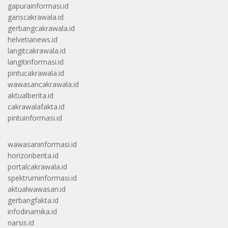
gapurainformasi.id
gariscakrawala.id
gerbangcakrawala.id
helvetianews.id
langitcakrawala.id
langitinformasi.id
pintucakrawala.id
wawasancakrawala.id
aktualberita.id
cakrawalafakta.id
pintuinformasi.id
wawasaninformasi.id
horizonberita.id
portalcakrawala.id
spektruminformasi.id
aktualwawasan.id
gerbangfakta.id
infodinamika.id
narsis.id