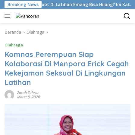
Langsung
l Para Flat Foot Di Latihan Emang Bisa Hilang? Ini Kata Ahli K
Breaking News
ke
konten
Beranda
Olahraga
Olahraga
Komnas Perempuan Siap
Kolaborasi Di Menpora Erick Cegah
Kekejaman Seksual Di Lingkungan
Latihan
Zarah Zuhran
Maret 8, 2026