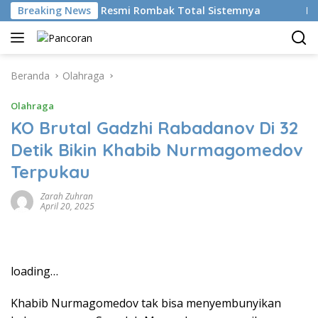
Langsung
ikan AI, BRMS Resmi Rombak Total Sistemnya
Breaking News
Bikin Gen
ke
konten
Beranda
Olahraga
Olahraga
KO Brutal Gadzhi Rabadanov Di 32
Detik Bikin Khabib Nurmagomedov
Terpukau
Zarah Zuhran
April 20, 2025
loading…
Khabib Nurmagomedov tak bisa menyembunyikan