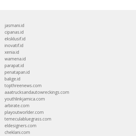
jasmani.id
cipanas.id
eksklusif.id
inovatif.id
xenia.id
wamena.id
parapat.id
penatapan.id
balige.id
topthreenews.com
aaatrucksandautowreckings.com
youthlinkjamica.com
arbirate.com
playoutworlder.com
temeculabluegrass.com
eldesigners.com
cheklani.com