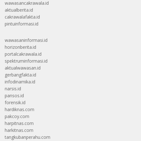
wawasancakrawala.id
aktualberita.id
cakrawalafakta.id
pintuinformasi.id
wawasaninformasi.id
horizonberita.id
portalcakrawala.id
spektruminformasi.id
aktualwawasan.id
gerbangfakta.id
infodinamika.id
narsis.id
pansos.id
forensik.id
hardiknas.com
pakcoy.com
harpitnas.com
harkitnas.com
tangkubanperahu.com