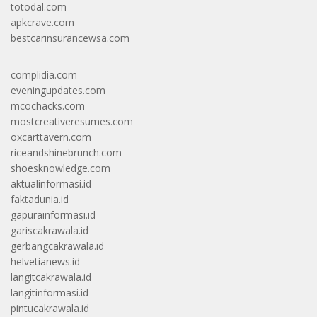
totodal.com
apkcrave.com
bestcarinsurancewsa.com
complidia.com
eveningupdates.com
mcochacks.com
mostcreativeresumes.com
oxcarttavern.com
riceandshinebrunch.com
shoesknowledge.com
aktualinformasi.id
faktadunia.id
gapurainformasi.id
gariscakrawala.id
gerbangcakrawala.id
helvetianews.id
langitcakrawala.id
langitinformasi.id
pintucakrawala.id