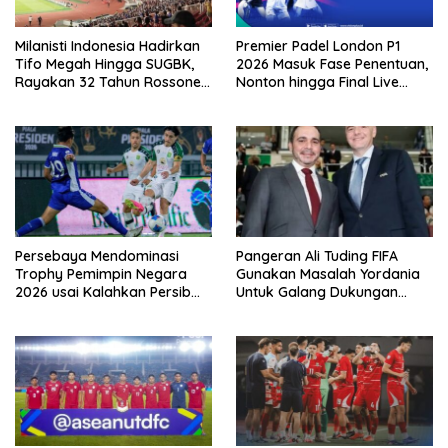
Milanisti Indonesia Hadirkan
Premier Padel London P1
Tifo Megah Hingga SUGBK,
2026 Masuk Fase Penentuan,
Rayakan 32 Tahun Rossoneri
Nonton hingga Final Live
Kembali Hingga Tanah Air
Pemutaran Online Di VISION+
Persebaya Mendominasi
Pangeran Ali Tuding FIFA
Trophy Pemimpin Negara
Gunakan Masalah Yordania
2026 usai Kalahkan Persib
Untuk Galang Dukungan
Lewat Adu Eksekusi
Infantino