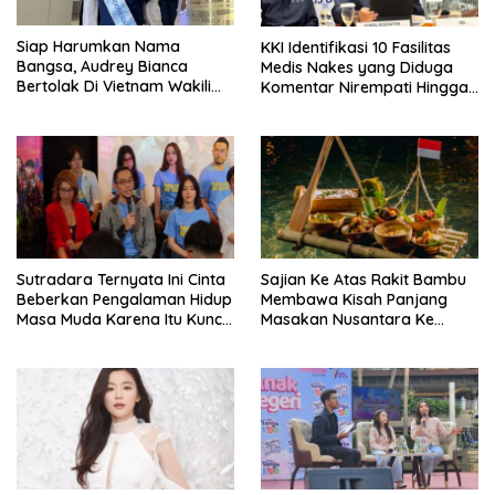
Siap Harumkan Nama
KKI Identifikasi 10 Fasilitas
Bangsa, Audrey Bianca
Medis Nakes yang Diduga
Bertolak Di Vietnam Wakili
Komentar Nirempati Hingga
Indonesia Di Miss World 2026
Pasien BPJS
Sutradara Ternyata Ini Cinta
Sajian Ke Atas Rakit Bambu
Beberkan Pengalaman Hidup
Membawa Kisah Panjang
Masa Muda Karena Itu Kunci
Masakan Nusantara Ke
Garap Adegan Balap
Perabot Makan
Kendaraan Bermotor Roda
Dua