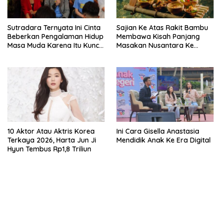
Sutradara Ternyata Ini Cinta
Sajian Ke Atas Rakit Bambu
Beberkan Pengalaman Hidup
Membawa Kisah Panjang
Masa Muda Karena Itu Kunci
Masakan Nusantara Ke
Garap Adegan Balap
Perabot Makan
Kendaraan Bermotor Roda
Dua
10 Aktor Atau Aktris Korea
Ini Cara Gisella Anastasia
Terkaya 2026, Harta Jun Ji
Mendidik Anak Ke Era Digital
Hyun Tembus Rp1,8 Triliun
bandar besar starlight princess1000 bagi bonus