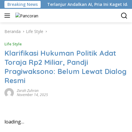
Langsung
tri ISP
Breaking News
Terlanjur Andalkan AI, Pria Ini Kaget Idap Kank
ke
konten
Beranda
Life Style
Life Style
Klarifikasi Hukuman Politik Adat
Toraja Rp2 Miliar, Pandji
Pragiwaksono: Belum Lewat Dialog
Resmi
Zarah Zuhran
November 14, 2025
loading…