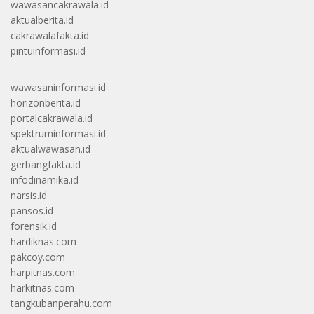
wawasancakrawala.id
aktualberita.id
cakrawalafakta.id
pintuinformasi.id
wawasaninformasi.id
horizonberita.id
portalcakrawala.id
spektruminformasi.id
aktualwawasan.id
gerbangfakta.id
infodinamika.id
narsis.id
pansos.id
forensik.id
hardiknas.com
pakcoy.com
harpitnas.com
harkitnas.com
tangkubanperahu.com