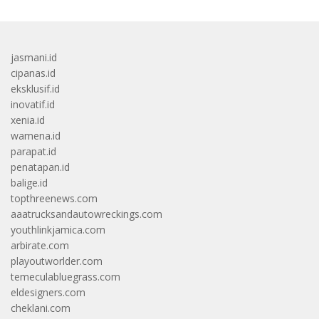
jasmani.id
cipanas.id
eksklusif.id
inovatif.id
xenia.id
wamena.id
parapat.id
penatapan.id
balige.id
topthreenews.com
aaatrucksandautowreckings.com
youthlinkjamica.com
arbirate.com
playoutworlder.com
temeculabluegrass.com
eldesigners.com
cheklani.com