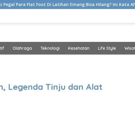
t Foot Di Latihan Emang Bisa Hilang? Ini Kata Ahli Kemakmuran
if
Olahraga
Teknologi
Kesehatan
Life Style
Wisa
band
, Legenda Tinju dan Alat