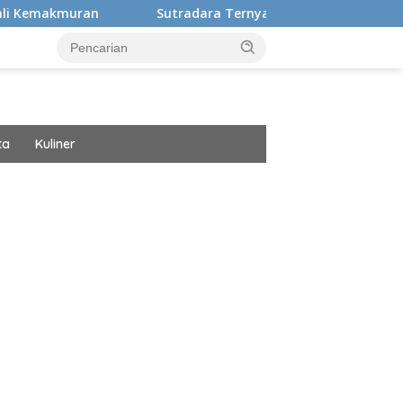
Sutradara Ternyata Ini Cinta Beberkan Pengalaman H
ta
Kuliner
ar besar starlight princess1000 bagi bonus