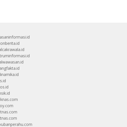
saninformasi.id
zonberita.id
alcakrawala.id
truminformasi.id
alwawasan.id
angfakta.id
dinamika.id
s.id
os.id
sik.id
iknas.com
coy.com
itnas.com
itnas.com
kubanperahu.com