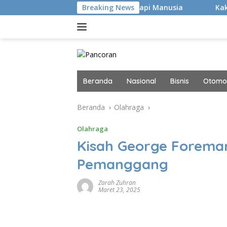
Langsung
kan Hacker Canggih, tapi Manusia
Breaking News
Kaki Pegal Para Fla
ke
konten
Beranda
Nasional
Bisnis
Otomot
Beranda
Olahraga
Olahraga
Kisah George Foreman
Pemanggang
Zarah Zuhran
Maret 23, 2025