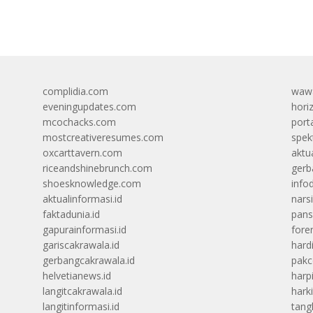
complidia.com
wawa
eveningupdates.com
hori
mcochacks.com
port
mostcreativeresumes.com
spek
oxcarttavern.com
aktu
riceandshinebrunch.com
gerb
shoesknowledge.com
info
aktualinformasi.id
narsi
faktadunia.id
pans
gapurainformasi.id
foren
gariscakrawala.id
hard
gerbangcakrawala.id
pak
helvetianews.id
harp
langitcakrawala.id
hark
langitinformasi.id
tang