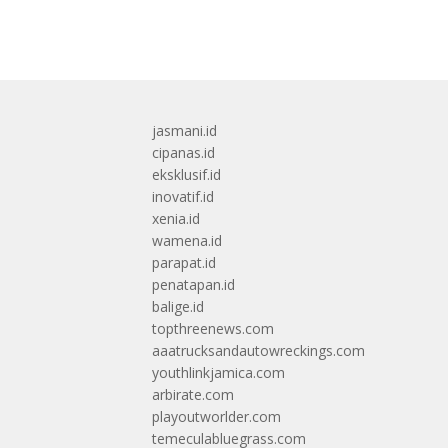
jasmani.id
cipanas.id
eksklusif.id
inovatif.id
xenia.id
wamena.id
parapat.id
penatapan.id
balige.id
topthreenews.com
aaatrucksandautowreckings.com
youthlinkjamica.com
arbirate.com
playoutworlder.com
temeculabluegrass.com