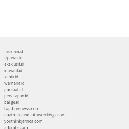
bandar besar starlight princess1000 bagi bonus
jasmani.id
cipanas.id
eksklusif.id
inovatif.id
xenia.id
wamena.id
parapat.id
penatapan.id
balige.id
topthreenews.com
aaatrucksandautowreckings.com
youthlinkjamica.com
arbirate.com