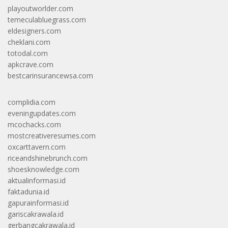
playoutworlder.com
temeculabluegrass.com
eldesigners.com
cheklani.com
totodal.com
apkcrave.com
bestcarinsurancewsa.com
complidia.com
eveningupdates.com
mcochacks.com
mostcreativeresumes.com
oxcarttavern.com
riceandshinebrunch.com
shoesknowledge.com
aktualinformasi.id
faktadunia.id
gapurainformasi.id
gariscakrawala.id
gerbangcakrawala.id