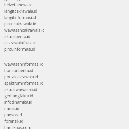
helvetianews.id
langitcakrawala.id
langitinformasi.id
pintucakrawala.id
wawasancakrawala.id
aktualberita.id
cakrawalafakta.id
pintuinformasi.id
wawasaninformasi.id
horizonberita.id
portalcakrawala.id
spektruminformasi.id
aktualwawasan.id
gerbangfakta.id
infodinamika.id
narsis.id
pansos.id
forensik.id
hardiknas.com