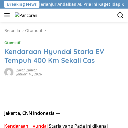
Langsung
P
Breaking News
Terlanjur Andalkan AI, Pria Ini Kaget Idap Kanker Sta
ke
konten
Beranda
Otomotif
Otomotif
Kendaraan Hyundai Staria EV
Tempuh 400 Km Sekali Cas
Zarah Zuhran
Januari 16, 2026
Jakarta, CNN Indonesia
—
Kendaraan Hyundai
Staria yang Pada ini dikenal