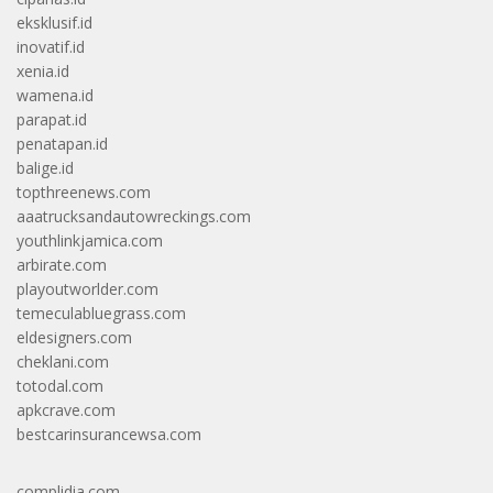
eksklusif.id
inovatif.id
xenia.id
wamena.id
parapat.id
penatapan.id
balige.id
topthreenews.com
aaatrucksandautowreckings.com
youthlinkjamica.com
arbirate.com
playoutworlder.com
temeculabluegrass.com
eldesigners.com
cheklani.com
totodal.com
apkcrave.com
bestcarinsurancewsa.com
complidia.com