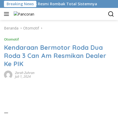
Langsung
ikan AI, BRMS Resmi Rombak Total Sistemnya
Breaking News
Bikin Ge
ke
konten
Beranda
Otomotif
Otomotif
Kendaraan Bermotor Roda Dua
Roda 3 Can Am Resmikan Dealer
Ke PIK
Zarah Zuhran
Juli 1, 2024
—