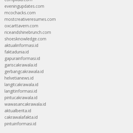
eveningupdates.com
mcochacks.com
mostcreativeresumes.com
oxcarttavern.com
riceandshinebrunch.com
shoesknowledge.com
aktualinformasi.id
faktadunia.id
gapurainformasi.id
gariscakrawala.id
gerbangcakrawala.id
helvetianews.id
langitcakrawala.id
langitinformasi.id
pintucakrawala.id
wawasancakrawala.id
aktualberita.id
cakrawalafakta.id
pintuinformasi.id