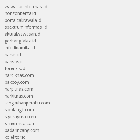
wawasaninformasi.id
horizonberita.id
portalcakrawala.id
spektruminformasi.id
aktualwawasan.id
gerbangfakta.id
infodinamika.id
narsis.id
pansos.id
forensik.id
hardiknas.com
pakcoy.com
harpitnas.com
harkitnas.com
tangkubanperahu.com
sibolangit.com
siguragura.com
simanindo.com
padarincang.com
kolektor.id