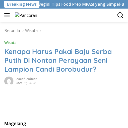
Langsung
a
Breaking News
Begini Tips Food Prep MPASI yang Simpel-Bebas Bakte
ke
konten
Beranda
Wisata
Wisata
Kenapa Harus Pakai Baju Serba
Putih Di Nonton Perayaan Seni
Lampion Candi Borobudur?
Zarah Zuhran
Mei 30, 2026
Magelang
–