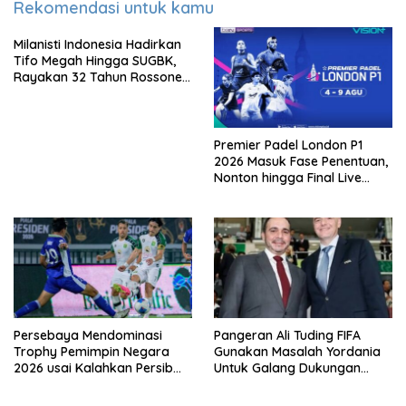
Rekomendasi untuk kamu
Milanisti Indonesia Hadirkan
Tifo Megah Hingga SUGBK,
Rayakan 32 Tahun Rossoneri
Kembali Hingga Tanah Air
Premier Padel London P1
2026 Masuk Fase Penentuan,
Nonton hingga Final Live
Pemutaran Online Di VISION+
Persebaya Mendominasi
Pangeran Ali Tuding FIFA
Trophy Pemimpin Negara
Gunakan Masalah Yordania
2026 usai Kalahkan Persib
Untuk Galang Dukungan
Lewat Adu Eksekusi
Infantino