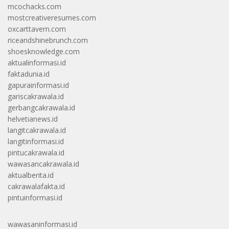
mcochacks.com
mostcreativeresumes.com
oxcarttavern.com
riceandshinebrunch.com
shoesknowledge.com
aktualinformasi.id
faktadunia.id
gapurainformasi.id
gariscakrawala.id
gerbangcakrawala.id
helvetianews.id
langitcakrawala.id
langitinformasi.id
pintucakrawala.id
wawasancakrawala.id
aktualberita.id
cakrawalafakta.id
pintuinformasi.id
wawasaninformasi.id