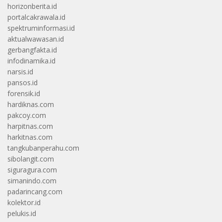
horizonberita.id
portalcakrawala.id
spektruminformasi.id
aktualwawasan.id
gerbangfakta.id
infodinamika.id
narsis.id
pansos.id
forensik.id
hardiknas.com
pakcoy.com
harpitnas.com
harkitnas.com
tangkubanperahu.com
sibolangit.com
siguragura.com
simanindo.com
padarincang.com
kolektor.id
pelukis.id