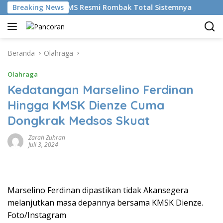
Langsung
emudikan AI, BRMS Resmi Rombak Total Sistemnya
Breaking News
Biki
ke
konten
Beranda
Olahraga
Olahraga
Kedatangan Marselino Ferdinan
Hingga KMSK Dienze Cuma
Dongkrak Medsos Skuat
Zarah Zuhran
Juli 3, 2024
Marselino Ferdinan dipastikan tidak Akansegera
melanjutkan masa depannya bersama KMSK Dienze.
Foto/Instagram