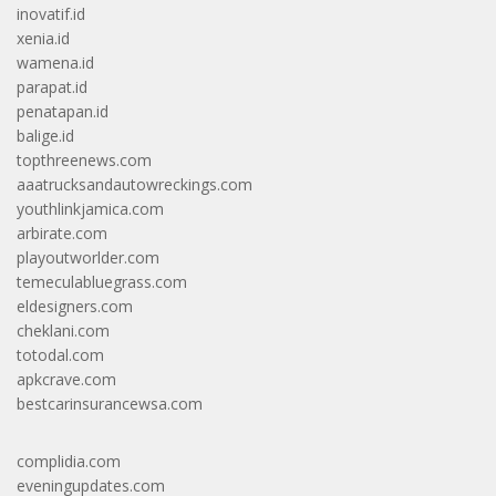
inovatif.id
xenia.id
wamena.id
parapat.id
penatapan.id
balige.id
topthreenews.com
aaatrucksandautowreckings.com
youthlinkjamica.com
arbirate.com
playoutworlder.com
temeculabluegrass.com
eldesigners.com
cheklani.com
totodal.com
apkcrave.com
bestcarinsurancewsa.com
complidia.com
eveningupdates.com