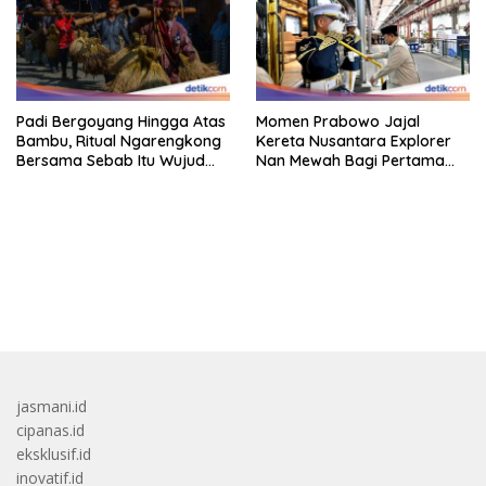
Padi Bergoyang Hingga Atas
Momen Prabowo Jajal
Bambu, Ritual Ngarengkong
Kereta Nusantara Explorer
Bersama Sebab Itu Wujud
Nan Mewah Bagi Pertama
Syukur Warga Citorek
Kali
bandar besar starlight princess1000 bagi bonus
jasmani.id
cipanas.id
eksklusif.id
inovatif.id