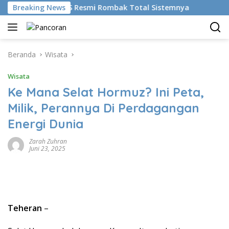
Langsung
ikan AI, BRMS Resmi Rombak Total Sistemnya
Breaking News
Bikin Ge
ke
konten
Beranda
Wisata
Wisata
Ke Mana Selat Hormuz? Ini Peta,
Milik, Perannya Di Perdagangan
Energi Dunia
Zarah Zuhran
Juni 23, 2025
Teheran
–