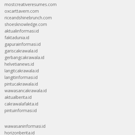
mostcreativeresumes.com
oxcarttavern.com
riceandshinebrunch.com
shoesknowledge.com
aktualinformasi.id
faktadunia.id
gapurainformasi.id
gariscakrawala.id
gerbangcakrawala.id
helvetianews.id
langitcakrawala.id
langitinformasi.id
pintucakrawala.id
wawasancakrawala.id
aktualberita.id
cakrawalafakta.id
pintuinformasi.id
wawasaninformasi.id
horizonberita.id