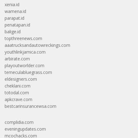
xenia.id
wamena.id
parapat.id
penatapan.id
balige.id
topthreenews.com
aaatrucksandautowreckings.com
youthlinkjamica.com
arbirate.com
playoutworlder.com
temeculabluegrass.com
eldesigners.com
cheklani.com
totodal.com
apkcrave.com
bestcarinsurancewsa.com
complidia.com
eveningupdates.com
mcochacks.com