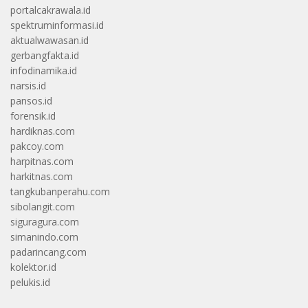
portalcakrawala.id
spektruminformasi.id
aktualwawasan.id
gerbangfakta.id
infodinamika.id
narsis.id
pansos.id
forensik.id
hardiknas.com
pakcoy.com
harpitnas.com
harkitnas.com
tangkubanperahu.com
sibolangit.com
siguragura.com
simanindo.com
padarincang.com
kolektor.id
pelukis.id