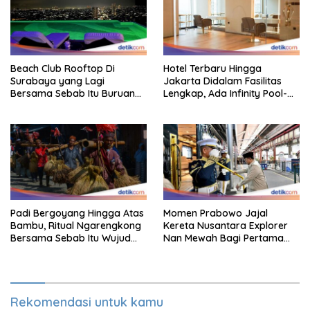
Beach Club Rooftop Di
Hotel Terbaru Hingga
Surabaya yang Lagi
Jakarta Didalam Fasilitas
Bersama Sebab Itu Buruan
Lengkap, Ada Infinity Pool-
Staycation
Sky Lounge
Padi Bergoyang Hingga Atas
Momen Prabowo Jajal
Bambu, Ritual Ngarengkong
Kereta Nusantara Explorer
Bersama Sebab Itu Wujud
Nan Mewah Bagi Pertama
Syukur Warga Citorek
Kali
Rekomendasi untuk kamu