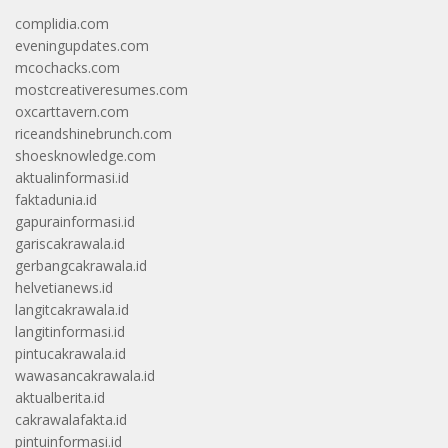
complidia.com
eveningupdates.com
mcochacks.com
mostcreativeresumes.com
oxcarttavern.com
riceandshinebrunch.com
shoesknowledge.com
aktualinformasi.id
faktadunia.id
gapurainformasi.id
gariscakrawala.id
gerbangcakrawala.id
helvetianews.id
langitcakrawala.id
langitinformasi.id
pintucakrawala.id
wawasancakrawala.id
aktualberita.id
cakrawalafakta.id
pintuinformasi.id