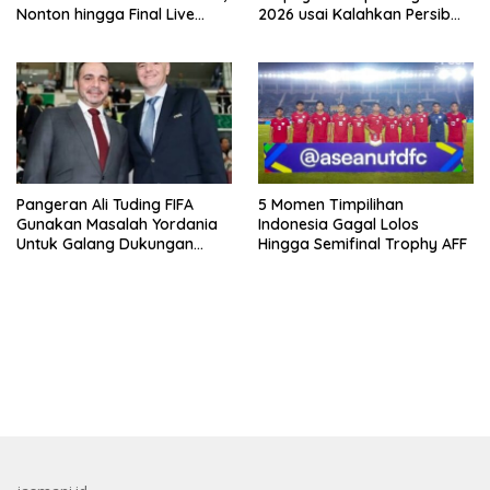
Nonton hingga Final Live
2026 usai Kalahkan Persib
Pemutaran Online Di VISION+
Lewat Adu Eksekusi
Pangeran Ali Tuding FIFA
5 Momen Timpilihan
Gunakan Masalah Yordania
Indonesia Gagal Lolos
Untuk Galang Dukungan
Hingga Semifinal Trophy AFF
Infantino
bandar besar starlight princess1000 bagi bonus