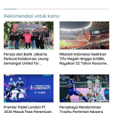
Rekomendasi untuk kamu
Persija dan Bank Jakarta
Milanisti Indonesia Hadirkan
Perkuat Kolaborasi, Usung
Tifo Megah Hingga SUGBK,
Semangat United for
Rayakan 32 Tahun Rossoneri
Jakarta Bangun Ekosistem
Kembali Hingga Tanah Air
Digital
Premier Padel London P1
Persebaya Mendominasi
2026 Masuk Fase Penentuan,
Trophy Pemimpin Negara