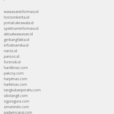
wawasaninformasi.id
horizonberita.id
portalcakrawala.id
spektruminformasi.id
aktualwawasan.id
gerbangfakta.id
infodinamika.id
narsis.id
pansos.id
forensik.id
hardiknas.com
pakcoy.com
harpitnas.com
harkitnas.com
tangkubanperahu.com
sibolangit.com
siguragura.com
simanindo.com
padarincang.com