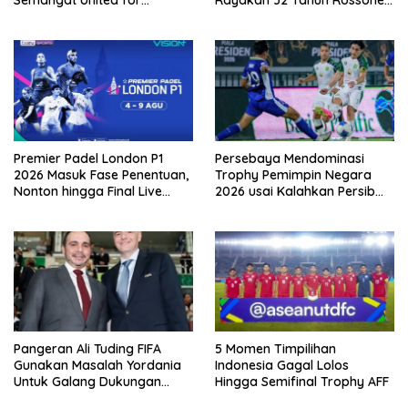
Jakarta Bangun Ekosistem
Kembali Hingga Tanah Air
Digital
Premier Padel London P1
Persebaya Mendominasi
2026 Masuk Fase Penentuan,
Trophy Pemimpin Negara
Nonton hingga Final Live
2026 usai Kalahkan Persib
Pemutaran Online Di VISION+
Lewat Adu Eksekusi
Pangeran Ali Tuding FIFA
5 Momen Timpilihan
Gunakan Masalah Yordania
Indonesia Gagal Lolos
Untuk Galang Dukungan
Hingga Semifinal Trophy AFF
Infantino