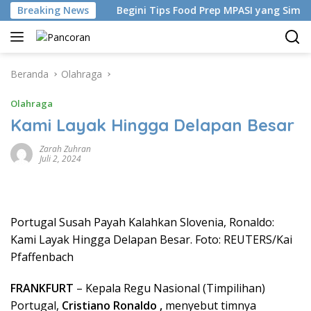
Langsung
n China
Breaking News
Begini Tips Food Prep MPASI yang Simpel-Beba
ke
konten
Beranda
Olahraga
Olahraga
Kami Layak Hingga Delapan Besar
Zarah Zuhran
Juli 2, 2024
Portugal Susah Payah Kalahkan Slovenia, Ronaldo:
Kami Layak Hingga Delapan Besar. Foto: REUTERS/Kai
Pfaffenbach
FRANKFURT
– Kepala Regu Nasional (Timpilihan)
Portugal,
Cristiano Ronaldo ,
menyebut timnya