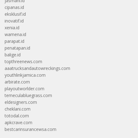
jasmani.id
cipanas.id
eksklusif.id
inovatif.id
xenia.id
wamena.id
parapat.id
penatapan.id
balige.id
topthreenews.com
aaatrucksandautowreckings.com
youthlinkjamica.com
arbirate.com
playoutworlder.com
temeculabluegrass.com
eldesigners.com
cheklani.com
totodal.com
apkcrave.com
bestcarinsurancewsa.com