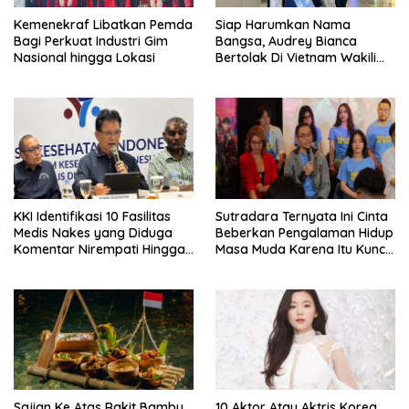
Kemenekraf Libatkan Pemda
Siap Harumkan Nama
Bagi Perkuat Industri Gim
Bangsa, Audrey Bianca
Nasional hingga Lokasi
Bertolak Di Vietnam Wakili
Indonesia Di Miss World 2026
KKI Identifikasi 10 Fasilitas
Sutradara Ternyata Ini Cinta
Medis Nakes yang Diduga
Beberkan Pengalaman Hidup
Komentar Nirempati Hingga
Masa Muda Karena Itu Kunci
Pasien BPJS
Garap Adegan Balap
Kendaraan Bermotor Roda
Dua
Sajian Ke Atas Rakit Bambu
10 Aktor Atau Aktris Korea