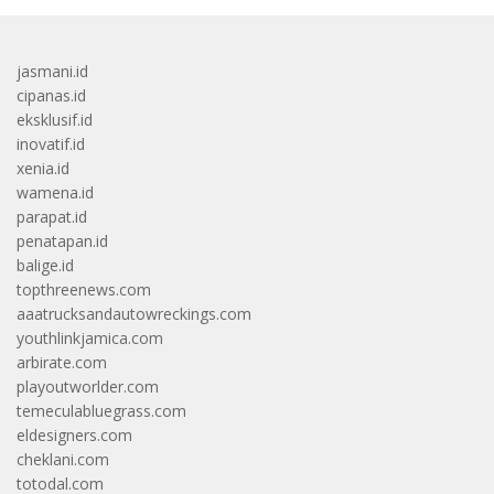
jasmani.id
cipanas.id
eksklusif.id
inovatif.id
xenia.id
wamena.id
parapat.id
penatapan.id
balige.id
topthreenews.com
aaatrucksandautowreckings.com
youthlinkjamica.com
arbirate.com
playoutworlder.com
temeculabluegrass.com
eldesigners.com
cheklani.com
totodal.com