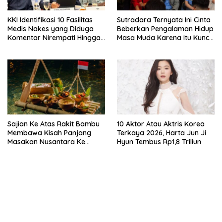
KKI Identifikasi 10 Fasilitas
Sutradara Ternyata Ini Cinta
Medis Nakes yang Diduga
Beberkan Pengalaman Hidup
Komentar Nirempati Hingga
Masa Muda Karena Itu Kunci
Pasien BPJS
Garap Adegan Balap
Kendaraan Bermotor Roda
Dua
Sajian Ke Atas Rakit Bambu
10 Aktor Atau Aktris Korea
Membawa Kisah Panjang
Terkaya 2026, Harta Jun Ji
Masakan Nusantara Ke
Hyun Tembus Rp1,8 Triliun
Perabot Makan
bandar besar starlight princess1000 bagi bonus