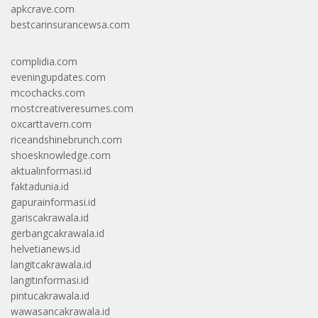
apkcrave.com
bestcarinsurancewsa.com
complidia.com
eveningupdates.com
mcochacks.com
mostcreativeresumes.com
oxcarttavern.com
riceandshinebrunch.com
shoesknowledge.com
aktualinformasi.id
faktadunia.id
gapurainformasi.id
gariscakrawala.id
gerbangcakrawala.id
helvetianews.id
langitcakrawala.id
langitinformasi.id
pintucakrawala.id
wawasancakrawala.id