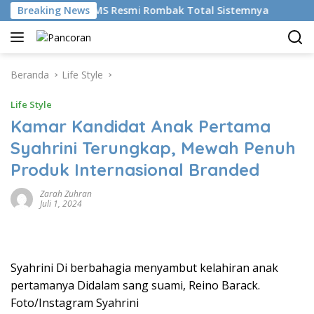
Langsung
udikan AI, BRMS Resmi Rombak Total Sistemnya
Breaking News
Bikin 
ke
konten
Beranda
Life Style
Life Style
Kamar Kandidat Anak Pertama
Syahrini Terungkap, Mewah Penuh
Produk Internasional Branded
Zarah Zuhran
Juli 1, 2024
Syahrini Di berbahagia menyambut kelahiran anak
pertamanya Didalam sang suami, Reino Barack.
Foto/Instagram Syahrini