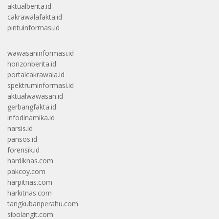
aktualberita.id
cakrawalafakta.id
pintuinformasi.id
wawasaninformasi.id
horizonberita.id
portalcakrawala.id
spektruminformasi.id
aktualwawasan.id
gerbangfakta.id
infodinamika.id
narsis.id
pansos.id
forensik.id
hardiknas.com
pakcoy.com
harpitnas.com
harkitnas.com
tangkubanperahu.com
sibolangit.com