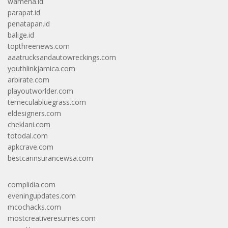
wamena.id
parapat.id
penatapan.id
balige.id
topthreenews.com
aaatrucksandautowreckings.com
youthlinkjamica.com
arbirate.com
playoutworlder.com
temeculabluegrass.com
eldesigners.com
cheklani.com
totodal.com
apkcrave.com
bestcarinsurancewsa.com
complidia.com
eveningupdates.com
mcochacks.com
mostcreativeresumes.com