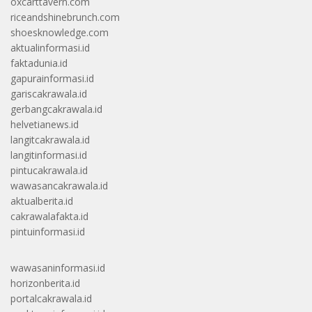
oxcarttavern.com
riceandshinebrunch.com
shoesknowledge.com
aktualinformasi.id
faktadunia.id
gapurainformasi.id
gariscakrawala.id
gerbangcakrawala.id
helvetianews.id
langitcakrawala.id
langitinformasi.id
pintucakrawala.id
wawasancakrawala.id
aktualberita.id
cakrawalafakta.id
pintuinformasi.id
wawasaninformasi.id
horizonberita.id
portalcakrawala.id