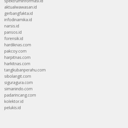
spektruminformasi.id
aktualwawasan.id
gerbangfakta.id
infodinamika.id
narsis.id
pansos.id
forensik.id
hardiknas.com
pakcoy.com
harpitnas.com
harkitnas.com
tangkubanperahu.com
sibolangit.com
siguragura.com
simanindo.com
padarincang.com
kolektor.id
pelukis.id