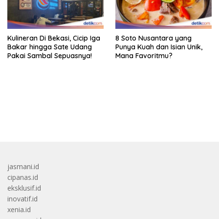
Kulineran Di Bekasi, Cicip Iga
8 Soto Nusantara yang
Bakar hingga Sate Udang
Punya Kuah dan Isian Unik,
Pakai Sambal Sepuasnya!
Mana Favoritmu?
bandar besar starlight princess1000 bagi bonus
jasmani.id
cipanas.id
eksklusif.id
inovatif.id
xenia.id