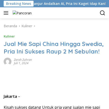
Langsung
Breaking News
Terlanjur Andalkan AI, Pria Ini Kaget Idap Kanker Stadium 
ke
konten
Beranda
Kuliner
Kuliner
Jual Mie Sapi China Hingga Swedia,
Pria Ini Sukses Raup 2 M Sebulan!
Zarah Zuhran
Juli 1, 2024
Jakarta
–
Kisah sukses datang Untuk pria yang jualan mie sapi