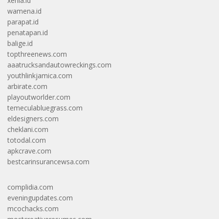
xenia.id
wamena.id
parapat.id
penatapan.id
balige.id
topthreenews.com
aaatrucksandautowreckings.com
youthlinkjamica.com
arbirate.com
playoutworlder.com
temeculabluegrass.com
eldesigners.com
cheklani.com
totodal.com
apkcrave.com
bestcarinsurancewsa.com
complidia.com
eveningupdates.com
mcochacks.com