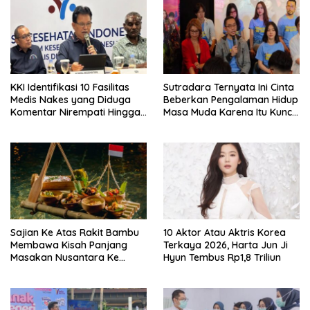
KKI Identifikasi 10 Fasilitas
Sutradara Ternyata Ini Cinta
Medis Nakes yang Diduga
Beberkan Pengalaman Hidup
Komentar Nirempati Hingga
Masa Muda Karena Itu Kunci
Pasien BPJS
Garap Adegan Balap
Kendaraan Bermotor Roda
Dua
Sajian Ke Atas Rakit Bambu
10 Aktor Atau Aktris Korea
Membawa Kisah Panjang
Terkaya 2026, Harta Jun Ji
Masakan Nusantara Ke
Hyun Tembus Rp1,8 Triliun
Perabot Makan