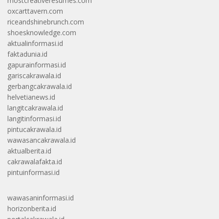
mostcreativeresumes.com
oxcarttavern.com
riceandshinebrunch.com
shoesknowledge.com
aktualinformasi.id
faktadunia.id
gapurainformasi.id
gariscakrawala.id
gerbangcakrawala.id
helvetianews.id
langitcakrawala.id
langitinformasi.id
pintucakrawala.id
wawasancakrawala.id
aktualberita.id
cakrawalafakta.id
pintuinformasi.id
wawasaninformasi.id
horizonberita.id