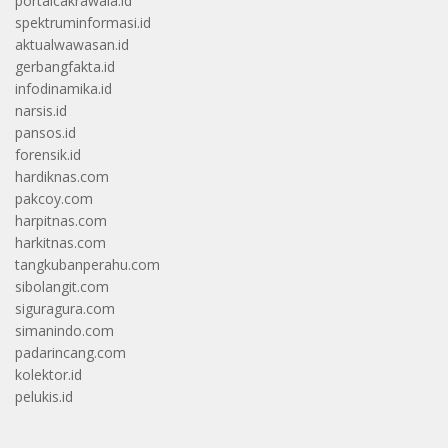
portalcakrawala.id
spektruminformasi.id
aktualwawasan.id
gerbangfakta.id
infodinamika.id
narsis.id
pansos.id
forensik.id
hardiknas.com
pakcoy.com
harpitnas.com
harkitnas.com
tangkubanperahu.com
sibolangit.com
siguragura.com
simanindo.com
padarincang.com
kolektor.id
pelukis.id