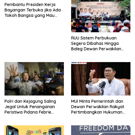
Pembantu Presiden Kerja
Bayangan Terbuka jika Ada
Tokoh Bangsa yang Mau
Karena Itu Dewan Pengawas
RUU Sistem Perbukuan
Segera Dibahas Hingga
Baleg Dewan Perwakilan
Rakyat, Willy Aditya: Literatur
Itu Citarasa Otak
Polri dan Kejagung Saling
MUI Minta Pemerintah dan
Jegal Untuk Penanganan
Dewan Perwakilan Rakyat
Peristiwa Pidana Febrie
Pertimbangkan Hukuman
Adriansyah
Mati Untuk Koruptor