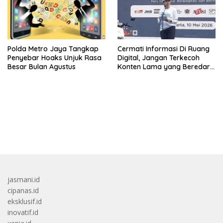
Polda Metro Jaya Tangkap
Cermati Informasi Di Ruang
Penyebar Hoaks Unjuk Rasa
Digital, Jangan Terkecoh
Besar Bulan Agustus
Konten Lama yang Beredar
Kembali
bandar besar starlight princess1000 bagi bonus
jasmani.id
cipanas.id
eksklusif.id
inovatif.id