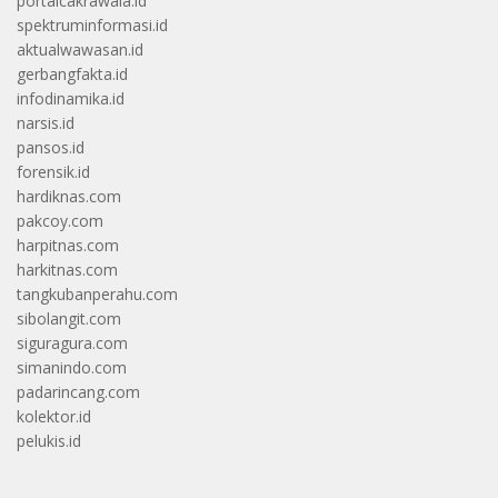
portalcakrawala.id
spektruminformasi.id
aktualwawasan.id
gerbangfakta.id
infodinamika.id
narsis.id
pansos.id
forensik.id
hardiknas.com
pakcoy.com
harpitnas.com
harkitnas.com
tangkubanperahu.com
sibolangit.com
siguragura.com
simanindo.com
padarincang.com
kolektor.id
pelukis.id