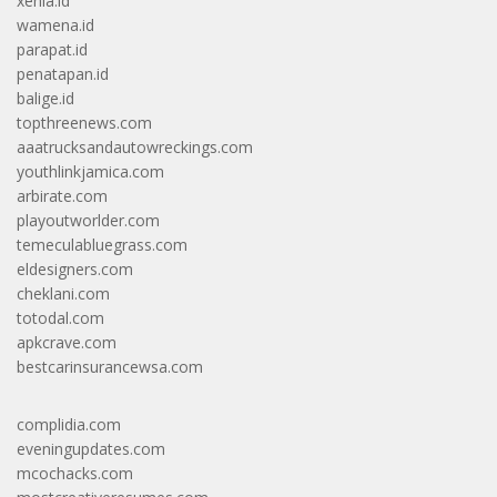
xenia.id
wamena.id
parapat.id
penatapan.id
balige.id
topthreenews.com
aaatrucksandautowreckings.com
youthlinkjamica.com
arbirate.com
playoutworlder.com
temeculabluegrass.com
eldesigners.com
cheklani.com
totodal.com
apkcrave.com
bestcarinsurancewsa.com
complidia.com
eveningupdates.com
mcochacks.com