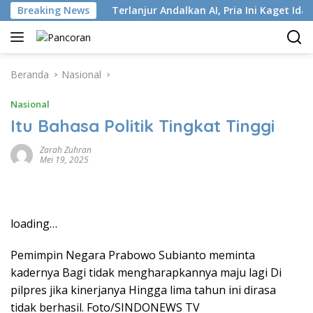
Langsung
stri ISP
Breaking News
Terlanjur Andalkan AI, Pria Ini Kaget Idap Kan
ke
konten
Beranda
Nasional
Nasional
Itu Bahasa Politik Tingkat Tinggi
Zarah Zuhran
Mei 19, 2025
loading…
Pemimpin Negara Prabowo Subianto meminta
kadernya Bagi tidak mengharapkannya maju lagi Di
pilpres jika kinerjanya Hingga lima tahun ini dirasa
tidak berhasil. Foto/SINDONEWS TV