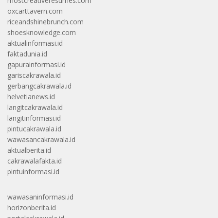
mostcreativeresumes.com
oxcarttavern.com
riceandshinebrunch.com
shoesknowledge.com
aktualinformasi.id
faktadunia.id
gapurainformasi.id
gariscakrawala.id
gerbangcakrawala.id
helvetianews.id
langitcakrawala.id
langitinformasi.id
pintucakrawala.id
wawasancakrawala.id
aktualberita.id
cakrawalafakta.id
pintuinformasi.id
wawasaninformasi.id
horizonberita.id