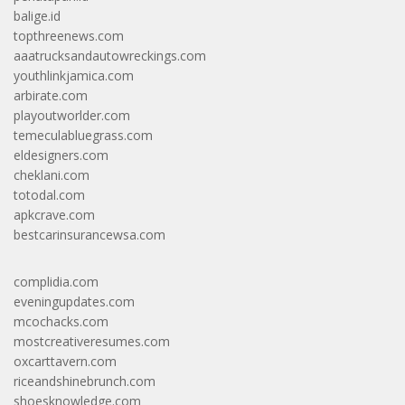
balige.id
topthreenews.com
aaatrucksandautowreckings.com
youthlinkjamica.com
arbirate.com
playoutworlder.com
temeculabluegrass.com
eldesigners.com
cheklani.com
totodal.com
apkcrave.com
bestcarinsurancewsa.com
complidia.com
eveningupdates.com
mcochacks.com
mostcreativeresumes.com
oxcarttavern.com
riceandshinebrunch.com
shoesknowledge.com