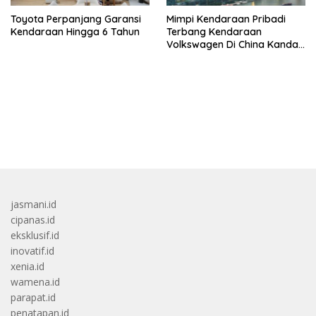
Toyota Perpanjang Garansi
Mimpi Kendaraan Pribadi
Kendaraan Hingga 6 Tahun
Terbang Kendaraan
Volkswagen Di China Kandas
Setelahnya 5 Tahun
bandar besar starlight princess1000 bagi bonus
jasmani.id
cipanas.id
eksklusif.id
inovatif.id
xenia.id
wamena.id
parapat.id
penatapan.id