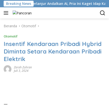
Langsung
Breaking News
Terlanjur Andalkan AI, Pria Ini Kaget Idap Kanker Stad
ke
konten
Beranda
Otomotif
Otomotif
Insentif Kendaraan Pribadi Hybrid
Diminta Setara Kendaraan Pribadi
Elektrik
Zarah Zuhran
Juli 3, 2024
—