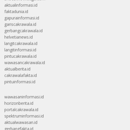
aktualinformasi.id
faktadunia.id
gapurainformasi.id
gariscakrawala.id
gerbangcakrawala.id
helvetianews.id
langitcakrawala.id
langitinformasi.id
pintucakrawala.id
wawasancakrawala.id
aktualberita.id
cakrawalafakta.id
pintuinformasi.id
wawasaninformasi.id
horizonberita.id
portalcakrawala.id
spektruminformasi.id
aktualwawasan.id
gerbangfakta.id