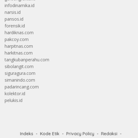
infodinamika.id
narsis.id
pansos.id
forensik.id
hardiknas.com
pakcoy.com
harpitnas.com
harkitnas.com
tangkubanperahu.com
sibolangit.com
siguragura.com
simanindo.com
padarincang.com
kolektor.id
pelukis.id
Indeks
Kode Etik
Privacy Policy
Redaksi