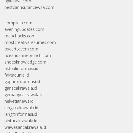
apkcrave.com
bestcarinsurancewsa.com
complidia.com
eveningupdates.com
mcochacks.com
mostcreativeresumes.com
oxcarttavern.com
riceandshinebrunch.com
shoesknowledge.com
aktualinformasi.id
faktadunia.id
gapurainformasi.id
gariscakrawala.id
gerbangcakrawala.id
helvetianews.id
langitcakrawala.id
langitinformasi.id
pintucakrawala.id
wawasancakrawala.id