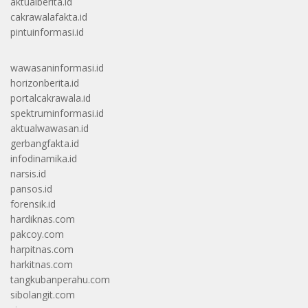
aktualberita.id
cakrawalafakta.id
pintuinformasi.id
wawasaninformasi.id
horizonberita.id
portalcakrawala.id
spektruminformasi.id
aktualwawasan.id
gerbangfakta.id
infodinamika.id
narsis.id
pansos.id
forensik.id
hardiknas.com
pakcoy.com
harpitnas.com
harkitnas.com
tangkubanperahu.com
sibolangit.com