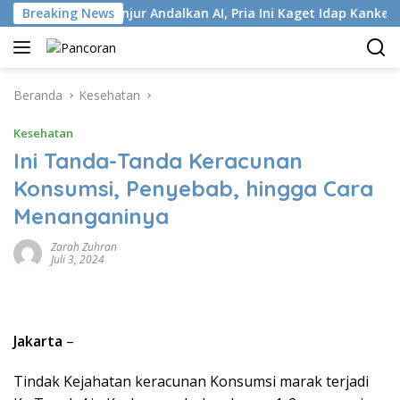
Langsung
Breaking News
Terlanjur Andalkan AI, Pria Ini Kaget Idap Kanker Stadium 4
ke
konten
Beranda
Kesehatan
Kesehatan
Ini Tanda-Tanda Keracunan
Konsumsi, Penyebab, hingga Cara
Menanganinya
Zarah Zuhran
Juli 3, 2024
Jakarta
–
Tindak Kejahatan keracunan Konsumsi marak terjadi