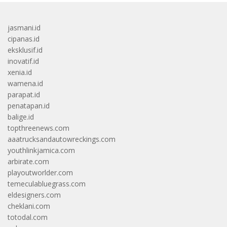
jasmani.id
cipanas.id
eksklusif.id
inovatif.id
xenia.id
wamena.id
parapat.id
penatapan.id
balige.id
topthreenews.com
aaatrucksandautowreckings.com
youthlinkjamica.com
arbirate.com
playoutworlder.com
temeculabluegrass.com
eldesigners.com
cheklani.com
totodal.com