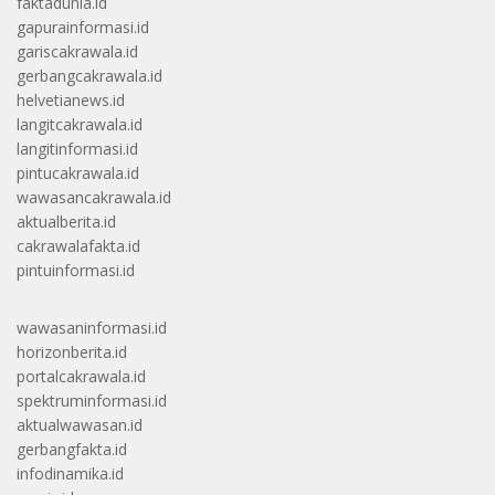
faktadunia.id
gapurainformasi.id
gariscakrawala.id
gerbangcakrawala.id
helvetianews.id
langitcakrawala.id
langitinformasi.id
pintucakrawala.id
wawasancakrawala.id
aktualberita.id
cakrawalafakta.id
pintuinformasi.id
wawasaninformasi.id
horizonberita.id
portalcakrawala.id
spektruminformasi.id
aktualwawasan.id
gerbangfakta.id
infodinamika.id