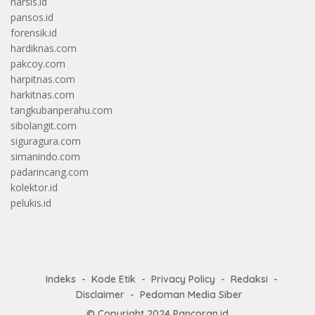
narsis.id
pansos.id
forensik.id
hardiknas.com
pakcoy.com
harpitnas.com
harkitnas.com
tangkubanperahu.com
sibolangit.com
siguragura.com
simanindo.com
padarincang.com
kolektor.id
pelukis.id
Indeks
Kode Etik
Privacy Policy
Redaksi
Disclaimer
Pedoman Media Siber
© Copyright 2024
Pancoran.id