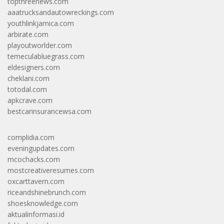
topthreenews.com
aaatrucksandautowreckings.com
youthlinkjamica.com
arbirate.com
playoutworlder.com
temeculabluegrass.com
eldesigners.com
cheklani.com
totodal.com
apkcrave.com
bestcarinsurancewsa.com
complidia.com
eveningupdates.com
mcochacks.com
mostcreativeresumes.com
oxcarttavern.com
riceandshinebrunch.com
shoesknowledge.com
aktualinformasi.id