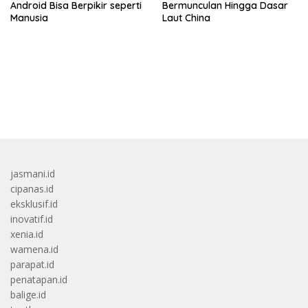
Android Bisa Berpikir seperti
Bermunculan Hingga Dasar
Manusia
Laut China
bandar besar starlight princess1000 bagi bonus
jasmani.id
cipanas.id
eksklusif.id
inovatif.id
xenia.id
wamena.id
parapat.id
penatapan.id
balige.id