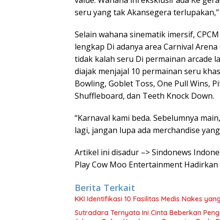
value. Wahana ini eksklusif ada Ke gera
seru yang tak Akansegera terlupakan,” 
Selain wahana sinematik imersif, CPCM 
lengkap Di adanya area Carnival Arena
tidak kalah seru Di permainan arcade 
diajak menjajal 10 permainan seru khas 
Bowling, Goblet Toss, One Pull Wins, Pi
Shuffleboard, dan Teeth Knock Down.
“Karnaval kami beda. Sebelumnya main,
lagi, jangan lupa ada merchandise yang 
Artikel ini disadur –> Sindonews Indo
Play Cow Moo Entertainment Hadirkan
Berita Terkait
KKI Identifikasi 10 Fasilitas Medis Nakes y
Sutradara Ternyata Ini Cinta Beberkan Pen