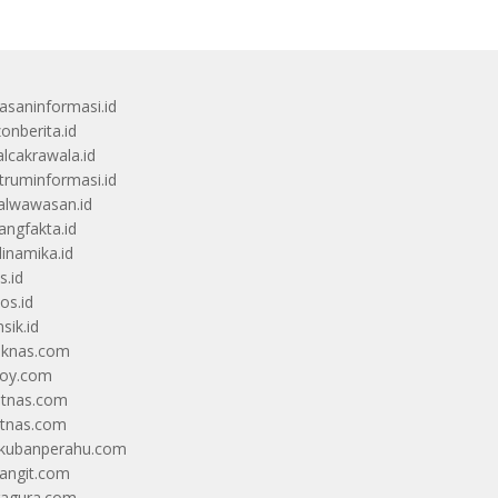
saninformasi.id
zonberita.id
alcakrawala.id
truminformasi.id
alwawasan.id
angfakta.id
dinamika.id
s.id
os.id
sik.id
iknas.com
coy.com
itnas.com
itnas.com
kubanperahu.com
langit.com
ragura.com