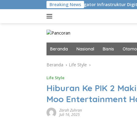
Langsung
u Eksekusi
Navigator Infrastruktur Digital dan AI Masa 
Breaking News
ke
konten
Beranda
Nasional
Bisnis
Otomot
Beranda
Life Style
Life Style
Hiburan Ke PIK 2 Mak
Moo Entertainment H
Zarah Zuhran
Juli 16, 2025