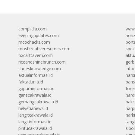
complidia.com
wawa
eveningupdates.com
hori
mcochacks.com
port
mostcreativeresumes.com
spek
oxcarttavern.com
aktu
riceandshinebrunch.com
gerb
shoesknowledge.com
info
aktualinformasi.id
narsi
faktadunia.id
pans
gapurainformasi.id
foren
gariscakrawala.id
hard
gerbangcakrawala.id
pak
helvetianews.id
harp
langitcakrawala.id
hark
langitinformasi.id
tang
pintucakrawala.id
sibo
wawasancakrawala.id
sigu