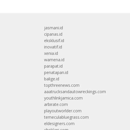
jasmani.id
cipanas.id
eksklusif.id
inovatif.id
xenia.id
wamena.id
parapat.id
penatapan.id
balige.id
topthreenews.com
aaatrucksandautowreckings.com
youthlinkjamica.com
arbirate.com
playoutworlder.com
temeculabluegrass.com
eldesigners.com
cheklani.com