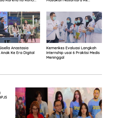
a Karena Itu Kunci
Masakan Nusantara Ke
degan Balap
Perabot Makan
an Bermotor Roda
Gisella Anastasia
Kemenkes Evaluasi Langkah
 Anak Ke Era Digital
Internship usai 6 Praktisi Medis
Meninggal
g
BPJS