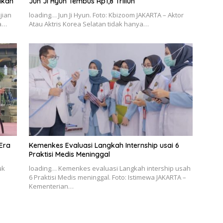
akan
Jun Ji Hyun Tembus Rp1,8 Triliun
jian
loading… Jun Ji Hyun. Foto: Kbizoom JAKARTA – Aktor
ma…
Atau Aktris Korea Selatan tidak hanya…
 Era
Kemenkes Evaluasi Langkah Internship usai 6
Praktisi Medis Meninggal
uk
loading… Kemenkes evaluasi Langkah intership usah
6 Praktisi Medis meninggal. Foto: Istimewa JAKARTA –
Kementerian…