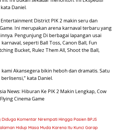
i ini. Ini bukan sekadar menonton. Ini Ekspedisi
kata Daniel.
Entertainment District PIK 2 makin seru dan
 Game. Ini merupakan arena karnaval terbaru yang
lainnya. Pengunjung Di berbagai lapangan usai
karnaval, seperti Ball Toss, Canon Ball, Fun
tching Bucket, Rulez Them All, Shoot the Ball,
 kami Akansegera bikin heboh dan dramatis. Satu
berlisensi,” kata Daniel.
nesia News: Hiburan Ke PIK 2 Makin Lengkap, Cow
 Flying Cinema Game
ang Diduga Komentar Nirempati Hingga Pasien BPJS
galaman Hidup Masa Muda Karena Itu Kunci Garap