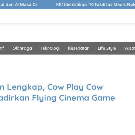
Di
KKI Identifikasi 10 Fasilitas Medis Nakes yang Didu
if
Olahraga
Teknologi
Kesehatan
Life Style
Wisa
band
in Lengkap, Cow Play Cow
adirkan Flying Cinema Game