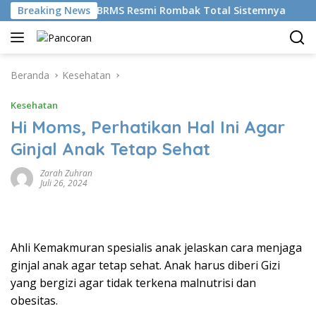
Langsung
ikemudikan AI, BRMS Resmi Rombak Total Sistemnya
Breaking News
Bi
ke
konten
Beranda
Kesehatan
Kesehatan
Hi Moms, Perhatikan Hal Ini Agar
Ginjal Anak Tetap Sehat
Zarah Zuhran
Juli 26, 2024
Ahli Kemakmuran spesialis anak jelaskan cara menjaga
ginjal anak agar tetap sehat. Anak harus diberi Gizi
yang bergizi agar tidak terkena malnutrisi dan
obesitas.