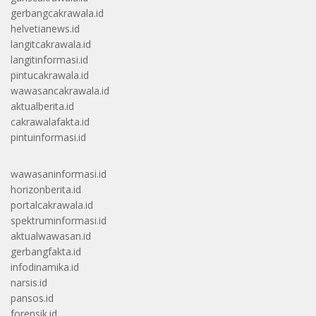
gerbangcakrawala.id
helvetianews.id
langitcakrawala.id
langitinformasi.id
pintucakrawala.id
wawasancakrawala.id
aktualberita.id
cakrawalafakta.id
pintuinformasi.id
wawasaninformasi.id
horizonberita.id
portalcakrawala.id
spektruminformasi.id
aktualwawasan.id
gerbangfakta.id
infodinamika.id
narsis.id
pansos.id
forensik.id