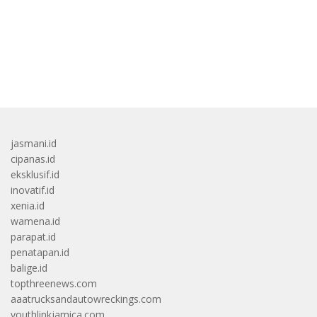
bandar besar starlight princess1000 bagi bonus
jasmani.id
cipanas.id
eksklusif.id
inovatif.id
xenia.id
wamena.id
parapat.id
penatapan.id
balige.id
topthreenews.com
aaatrucksandautowreckings.com
youthlinkjamica.com