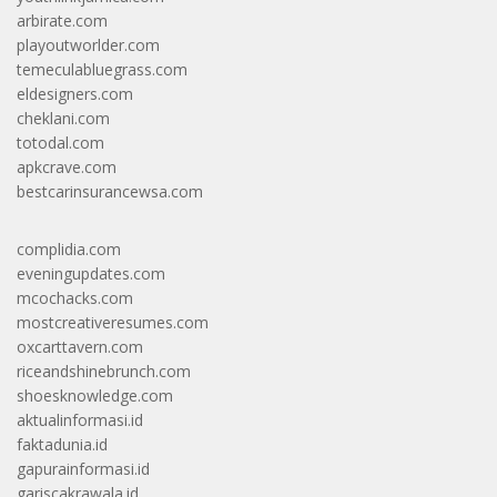
arbirate.com
playoutworlder.com
temeculabluegrass.com
eldesigners.com
cheklani.com
totodal.com
apkcrave.com
bestcarinsurancewsa.com
complidia.com
eveningupdates.com
mcochacks.com
mostcreativeresumes.com
oxcarttavern.com
riceandshinebrunch.com
shoesknowledge.com
aktualinformasi.id
faktadunia.id
gapurainformasi.id
gariscakrawala.id