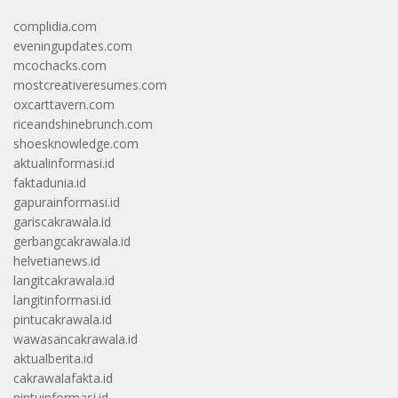
complidia.com
eveningupdates.com
mcochacks.com
mostcreativeresumes.com
oxcarttavern.com
riceandshinebrunch.com
shoesknowledge.com
aktualinformasi.id
faktadunia.id
gapurainformasi.id
gariscakrawala.id
gerbangcakrawala.id
helvetianews.id
langitcakrawala.id
langitinformasi.id
pintucakrawala.id
wawasancakrawala.id
aktualberita.id
cakrawalafakta.id
pintuinformasi.id