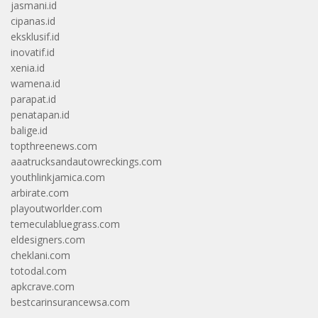
jasmani.id
cipanas.id
eksklusif.id
inovatif.id
xenia.id
wamena.id
parapat.id
penatapan.id
balige.id
topthreenews.com
aaatrucksandautowreckings.com
youthlinkjamica.com
arbirate.com
playoutworlder.com
temeculabluegrass.com
eldesigners.com
cheklani.com
totodal.com
apkcrave.com
bestcarinsurancewsa.com