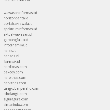
wawasaninformasi.id
horizonberita.id
portalcakrawala.id
spektruminformasi.id
aktualwawasan.id
gerbangfakta.id
infodinamika.id
narsis.id
pansos.id
forensik.id
hardiknas.com
pakcoy.com
harpitnas.com
harkitnas.com
tangkubanperahu.com
sibolangit.com
siguragura.com
simanindo.com
padarincang.com