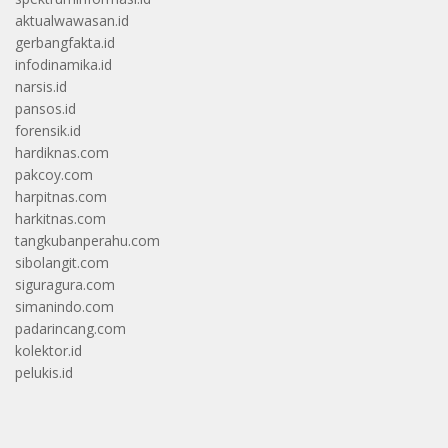
aktualwawasan.id
gerbangfakta.id
infodinamika.id
narsis.id
pansos.id
forensik.id
hardiknas.com
pakcoy.com
harpitnas.com
harkitnas.com
tangkubanperahu.com
sibolangit.com
siguragura.com
simanindo.com
padarincang.com
kolektor.id
pelukis.id