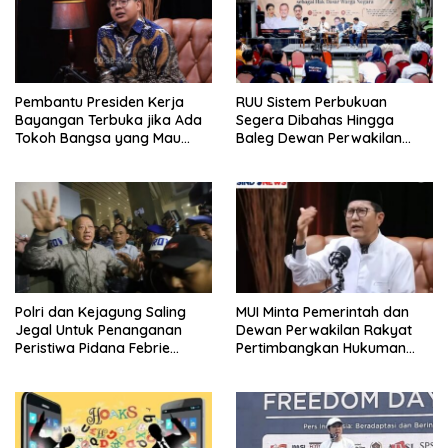
Pembantu Presiden Kerja
RUU Sistem Perbukuan
Bayangan Terbuka jika Ada
Segera Dibahas Hingga
Tokoh Bangsa yang Mau
Baleg Dewan Perwakilan
Karena Itu Dewan Pengawas
Rakyat, Willy Aditya: Literatur
Itu Citarasa Otak
Polri dan Kejagung Saling
MUI Minta Pemerintah dan
Jegal Untuk Penanganan
Dewan Perwakilan Rakyat
Peristiwa Pidana Febrie
Pertimbangkan Hukuman
Adriansyah
Mati Untuk Koruptor