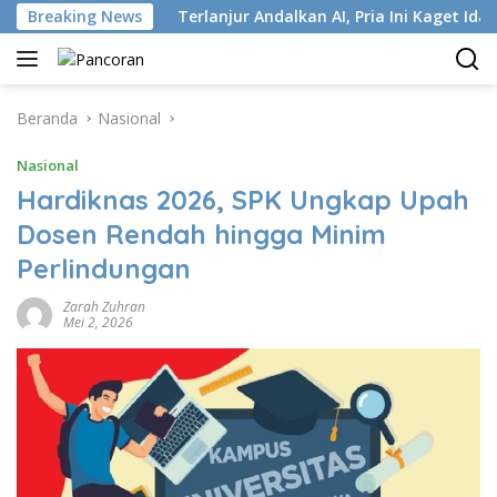
Langsung
tri ISP
Breaking News
Terlanjur Andalkan AI, Pria Ini Kaget Idap Kanke
ke
konten
Beranda
Nasional
Nasional
Hardiknas 2026, SPK Ungkap Upah
Dosen Rendah hingga Minim
Perlindungan
Zarah Zuhran
Mei 2, 2026