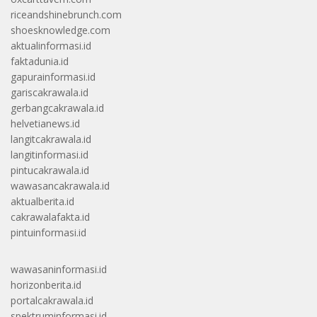
riceandshinebrunch.com
shoesknowledge.com
aktualinformasi.id
faktadunia.id
gapurainformasi.id
gariscakrawala.id
gerbangcakrawala.id
helvetianews.id
langitcakrawala.id
langitinformasi.id
pintucakrawala.id
wawasancakrawala.id
aktualberita.id
cakrawalafakta.id
pintuinformasi.id
wawasaninformasi.id
horizonberita.id
portalcakrawala.id
spektruminformasi.id