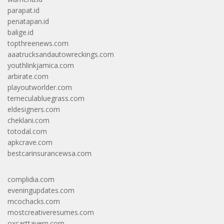
parapat.id
penatapan.id
balige.id
topthreenews.com
aaatrucksandautowreckings.com
youthlinkjamica.com
arbirate.com
playoutworlder.com
temeculabluegrass.com
eldesigners.com
cheklani.com
totodal.com
apkcrave.com
bestcarinsurancewsa.com
complidia.com
eveningupdates.com
mcochacks.com
mostcreativeresumes.com
oxcarttavern.com