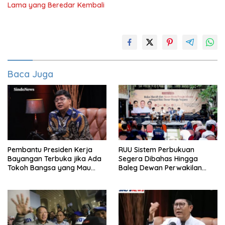
Lama yang Beredar Kembali
Baca Juga
Pembantu Presiden Kerja
RUU Sistem Perbukuan
Bayangan Terbuka jika Ada
Segera Dibahas Hingga
Tokoh Bangsa yang Mau
Baleg Dewan Perwakilan
Karena Itu Dewan Pengawas
Rakyat, Willy Aditya: Literatur
Itu Citarasa Otak