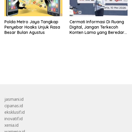
Polda Metro Jaya Tangkap
Cermati Informasi Di Ruang
Penyebar Hoaks Unjuk Rasa
Digital, Jangan Terkecoh
Besar Bulan Agustus
Konten Lama yang Beredar
Kembali
bandar besar starlight princess1000 bagi bonus
jasmani.id
cipanas.id
eksklusif.id
inovatif.id
xenia.id
wamena.id