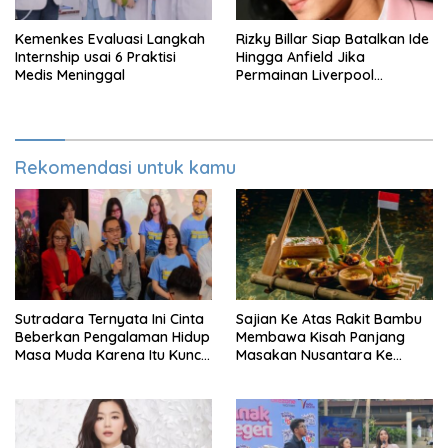
Kemenkes Evaluasi Langkah
Rizky Billar Siap Batalkan Ide
Internship usai 6 Praktisi
Hingga Anfield Jika
Medis Meninggal
Permainan Liverpool
Menurun
Rekomendasi untuk kamu
Sutradara Ternyata Ini Cinta
Sajian Ke Atas Rakit Bambu
Beberkan Pengalaman Hidup
Membawa Kisah Panjang
Masa Muda Karena Itu Kunci
Masakan Nusantara Ke
Garap Adegan Balap
Perabot Makan
Kendaraan Bermotor Roda
Dua