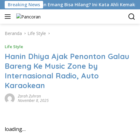
Langsung
Foot Di Latihan Emang Bisa Hilang? Ini Kata Ahli Kemakmuran
Breaking News
ke
konten
Beranda
Life Style
Life Style
Hanin Dhiya Ajak Penonton Galau
Bareng Ke Music Zone by
Internasional Radio, Auto
Karaokean
Zarah Zuhran
November 8, 2025
loading…