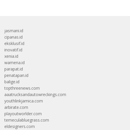
jasmani.id
cipanas.id
eksklusif.id
inovatif.id
xenia.id
wamena.id
parapat.id
penatapan.id
balige.id
topthreenews.com
aaatrucksandautowreckings.com
youthlinkjamica.com
arbirate.com
playoutworlder.com
temeculabluegrass.com
eldesigners.com