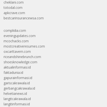
cheklani.com
totodal.com
apkcrave.com
bestcarinsurancewsa.com
complidia.com
eveningupdates.com
mcochacks.com
mostcreativeresumes.com
oxcarttavern.com
riceandshinebrunch.com
shoesknowledge.com
aktualinformasi.id
faktadunia.id
gapurainformasi.id
gariscakrawala.id
gerbangcakrawala.id
helvetianews.id
langitcakrawala.id
langitinformasi.id