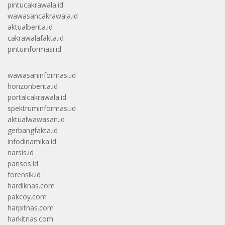
pintucakrawala.id
wawasancakrawala.id
aktualberita.id
cakrawalafakta.id
pintuinformasi.id
wawasaninformasi.id
horizonberita.id
portalcakrawala.id
spektruminformasi.id
aktualwawasan.id
gerbangfakta.id
infodinamika.id
narsis.id
pansos.id
forensik.id
hardiknas.com
pakcoy.com
harpitnas.com
harkitnas.com