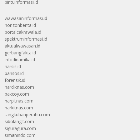
pintuinformasi.id
wawasaninformasi.id
horizonberita.id
portalcakrawala.id
spektruminformasi.id
aktualwawasan.id
gerbangfakta.id
infodinamika.id
narsis.id
pansos.id
forensik.id
hardiknas.com
pakcoy.com
harpitnas.com
harkitnas.com
tangkubanperahu.com
sibolangit.com
siguragura.com
simanindo.com