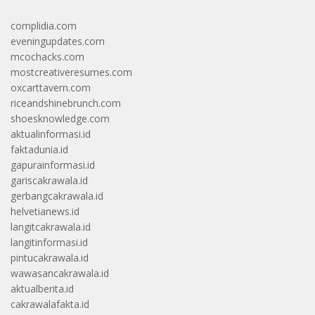
complidia.com
eveningupdates.com
mcochacks.com
mostcreativeresumes.com
oxcarttavern.com
riceandshinebrunch.com
shoesknowledge.com
aktualinformasi.id
faktadunia.id
gapurainformasi.id
gariscakrawala.id
gerbangcakrawala.id
helvetianews.id
langitcakrawala.id
langitinformasi.id
pintucakrawala.id
wawasancakrawala.id
aktualberita.id
cakrawalafakta.id