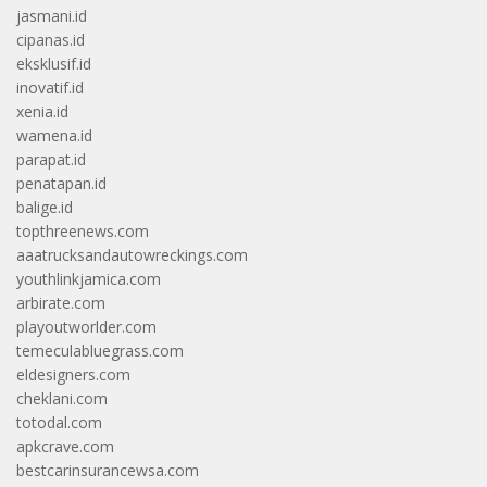
jasmani.id
cipanas.id
eksklusif.id
inovatif.id
xenia.id
wamena.id
parapat.id
penatapan.id
balige.id
topthreenews.com
aaatrucksandautowreckings.com
youthlinkjamica.com
arbirate.com
playoutworlder.com
temeculabluegrass.com
eldesigners.com
cheklani.com
totodal.com
apkcrave.com
bestcarinsurancewsa.com