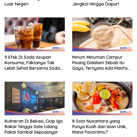
Luar Negeri
Jengkol Hingga Dapur!
5 Efek Di Soda Asupan
Minum Minuman Campur
Konsumsi, Faktanya Tak
Pisang Didalam Sebab Itu
Lebih Sehat Bersama Soda
Gaya, Ternyata Ada Manfaat
Biasa
Sehatnya
Kulineran Di Bekasi, Cicip Iga
8 Soto Nusantara yang
Bakar hingga Sate Udang
Punya Kuah dan Isian Unik,
Pakai Sambal Sepuasnya!
Mana Favoritmu?