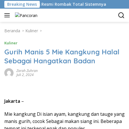
Langsung
kan AI, BRMS Resmi Rombak Total Sistemnya
Breaking News
Bikin Gen
ke
konten
Beranda
Kuliner
Kuliner
Gurih Manis 5 Mie Kangkung Halal
Sebagai Hangatkan Badan
Zarah Zuhran
Juli 2, 2024
Jakarta
–
Mie kangkung Di isian ayam, kangkung dan tauge yang
manis gurih, cocok Sebagai makan siang ini. Beberapa
tempat ini terkenal enak dan populer.