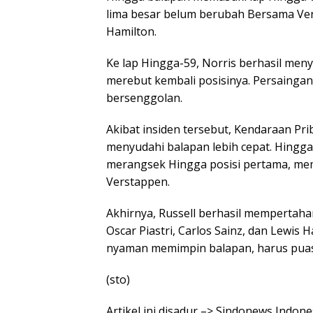
lima besar belum berubah Bersama Verst
Hamilton.
Ke lap Hingga-59, Norris berhasil men
merebut kembali posisinya. Persaingan
bersenggolan.
Akibat insiden tersebut, Kendaraan Pr
menyudahi balapan lebih cepat. Hingga 
merangsek Hingga posisi pertama, mem
Verstappen.
Akhirnya, Russell berhasil mempertahank
Oscar Piastri, Carlos Sainz, dan Lewis
nyaman memimpin balapan, harus puas f
(sto)
Artikel ini disadur –> Sindonews Indo