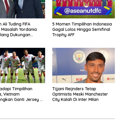
 Ali Tuding FIFA
5 Momen Timpilihan Indonesia
 Masalah Yordania
Gagal Lolos Hingga Semifinal
alang Dukungan
Trophy AFF
adapi Timpilihan
Tijjani Reijnders Tetap
a, Vietnam
Optimistis Meski Manchester
ngkan Ganti Jersey Di
City Kalah Di Inter Milan
tih