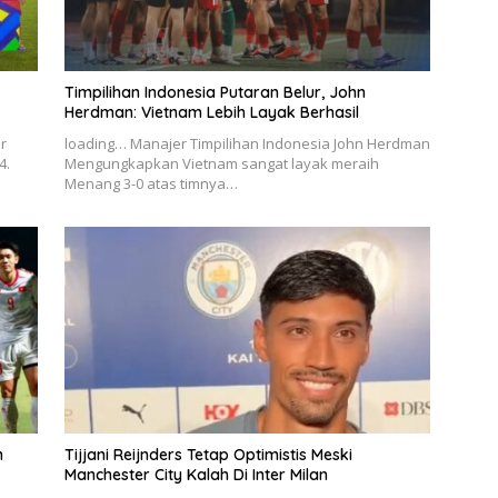
Timpilihan Indonesia Putaran Belur, John
Herdman: Vietnam Lebih Layak Berhasil
r
loading… Manajer Timpilihan Indonesia John Herdman
4.
Mengungkapkan Vietnam sangat layak meraih
Menang 3-0 atas timnya…
m
Tijjani Reijnders Tetap Optimistis Meski
Manchester City Kalah Di Inter Milan