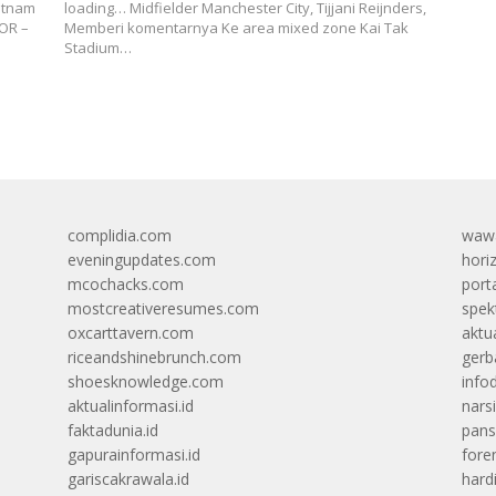
ietnam
loading… Midfielder Manchester City, Tijjani Reijnders,
OR –
Memberi komentarnya Ke area mixed zone Kai Tak
Stadium…
complidia.com
wawa
eveningupdates.com
hori
mcochacks.com
port
mostcreativeresumes.com
spek
oxcarttavern.com
aktu
riceandshinebrunch.com
gerb
shoesknowledge.com
info
aktualinformasi.id
narsi
faktadunia.id
pans
gapurainformasi.id
foren
gariscakrawala.id
hard