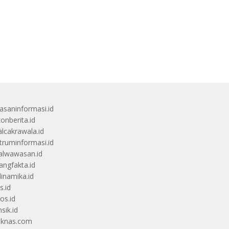
saninformasi.id
zonberita.id
alcakrawala.id
truminformasi.id
alwawasan.id
angfakta.id
dinamika.id
s.id
os.id
sik.id
iknas.com