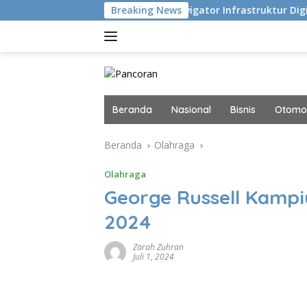
Langsung
u Eksekusi
Navigator Infrastruktur Digital dan AI Masa
Breaking News
ke
konten
Beranda
Nasional
Bisnis
Otomot
Beranda
Olahraga
Olahraga
George Russell Kampi
2024
Zarah Zuhran
Juli 1, 2024