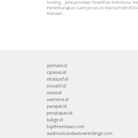
loading… Jelang Hadapi Timpilihan Indonesia, V
Pertimbangkan Ganti Jersey Di Warna Putih BOG
Manajer…
jasmani.id
cipanas.id
eksklusif.id
inovatif.id
xenia.id
wamena.id
parapat.id
penatapan.id
balige.id
topthreenews.com
aaatrucksandautowreckings.com