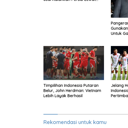
Adu Eksekusi
Pangeran
Gunakan
Untuk G
Infantino
Timpilihan Indonesia Putaran
Jelang H
Belur, John Herdman: Vietnam
Indonesi
Lebih Layak Berhasil
Pertimba
Warna Pu
Rekomendasi untuk kamu