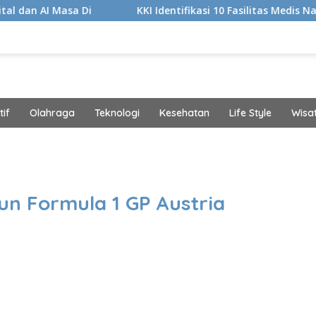
 Di
KKI Identifikasi 10 Fasilitas Medis Nakes yang Did
if
Olahraga
Teknologi
Kesehatan
Life Style
Wisa
band
un Formula 1 GP Austria