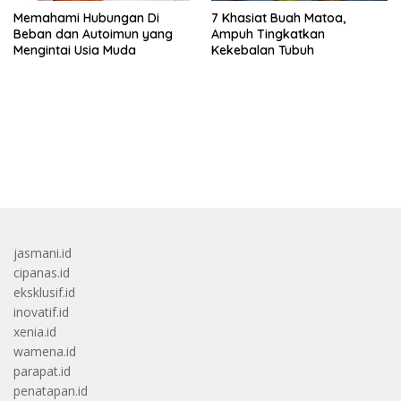
Memahami Hubungan Di
7 Khasiat Buah Matoa,
Beban dan Autoimun yang
Ampuh Tingkatkan
Mengintai Usia Muda
Kekebalan Tubuh
bandar besar starlight princess1000 bagi bonus
jasmani.id
cipanas.id
eksklusif.id
inovatif.id
xenia.id
wamena.id
parapat.id
penatapan.id