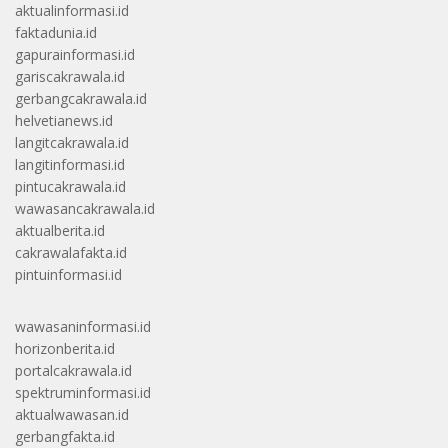
aktualinformasi.id
faktadunia.id
gapurainformasi.id
gariscakrawala.id
gerbangcakrawala.id
helvetianews.id
langitcakrawala.id
langitinformasi.id
pintucakrawala.id
wawasancakrawala.id
aktualberita.id
cakrawalafakta.id
pintuinformasi.id
wawasaninformasi.id
horizonberita.id
portalcakrawala.id
spektruminformasi.id
aktualwawasan.id
gerbangfakta.id