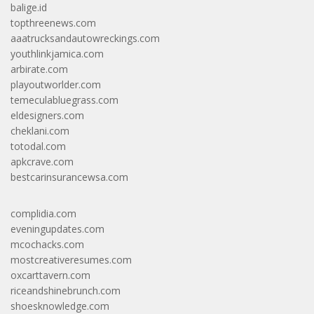
balige.id
topthreenews.com
aaatrucksandautowreckings.com
youthlinkjamica.com
arbirate.com
playoutworlder.com
temeculabluegrass.com
eldesigners.com
cheklani.com
totodal.com
apkcrave.com
bestcarinsurancewsa.com
complidia.com
eveningupdates.com
mcochacks.com
mostcreativeresumes.com
oxcarttavern.com
riceandshinebrunch.com
shoesknowledge.com