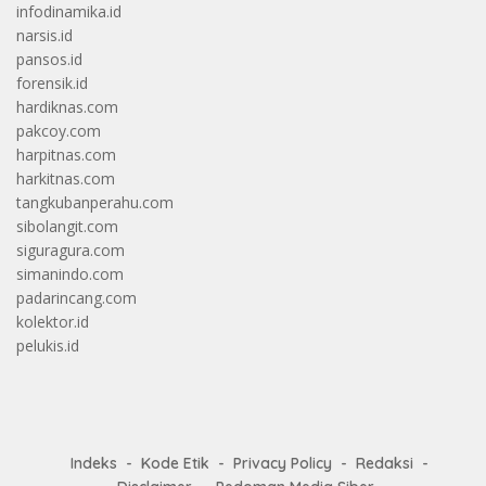
infodinamika.id
narsis.id
pansos.id
forensik.id
hardiknas.com
pakcoy.com
harpitnas.com
harkitnas.com
tangkubanperahu.com
sibolangit.com
siguragura.com
simanindo.com
padarincang.com
kolektor.id
pelukis.id
Indeks
Kode Etik
Privacy Policy
Redaksi