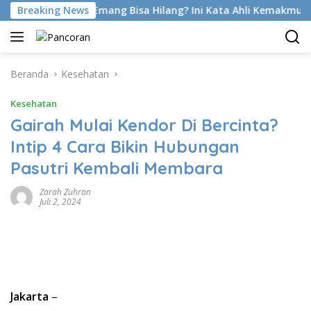
Langsung
t Di Latihan Emang Bisa Hilang? Ini Kata Ahli Kemakmuran
Breaking News
ke
konten
Beranda
Kesehatan
Kesehatan
Gairah Mulai Kendor Di Bercinta?
Intip 4 Cara Bikin Hubungan
Pasutri Kembali Membara
Zarah Zuhran
Juli 2, 2024
Jakarta
–