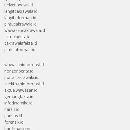
helvetianews.id
langitcakrawala.id
langitinformasi.id
pintucakrawala.id
wawasancakrawala.id
aktualberita.id
cakrawalafakta.id
pintuinformasi.id
wawasaninformasi.id
horizonberita.id
portalcakrawala.id
spektruminformasi.id
aktualwawasan.id
gerbangfakta.id
infodinamika.id
narsis.id
pansos.id
forensik.id
hardiknas.com