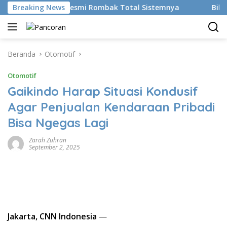
Langsung
n AI, BRMS Resmi Rombak Total Sistemnya
Breaking News
Bikin Gen Z 
ke
konten
Beranda
Otomotif
Otomotif
Gaikindo Harap Situasi Kondusif
Agar Penjualan Kendaraan Pribadi
Bisa Ngegas Lagi
Zarah Zuhran
September 2, 2025
Jakarta, CNN Indonesia
—