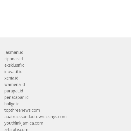
bandar besar starlight princess1000 bagi bonus
jasmani.id
cipanas.id
eksklusif.id
inovatif.id
xenia.id
wamena.id
parapat.id
penatapan.id
balige.id
topthreenews.com
aaatrucksandautowreckings.com
youthlinkjamica.com
arbirate.com