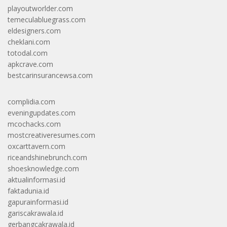
playoutworlder.com
temeculabluegrass.com
eldesigners.com
cheklani.com
totodal.com
apkcrave.com
bestcarinsurancewsa.com
complidia.com
eveningupdates.com
mcochacks.com
mostcreativeresumes.com
oxcarttavern.com
riceandshinebrunch.com
shoesknowledge.com
aktualinformasi.id
faktadunia.id
gapurainformasi.id
gariscakrawala.id
gerbangcakrawala.id