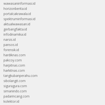
wawasaninformasi.id
horizonberita.id
portalcakrawala.id
spektruminformasi.id
aktualwawasan.id
gerbangfakta.id
infodinamika.id
narsis.id
pansos.id
forensik.id
hardiknas.com
pakcoy.com
harpitnas.com
harkitnas.com
tangkubanperahu.com
sibolangit.com
siguragura.com
simanindo.com
padarincang.com
kolektor.id