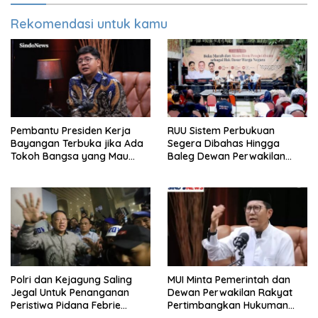
Rekomendasi untuk kamu
Pembantu Presiden Kerja
RUU Sistem Perbukuan
Bayangan Terbuka jika Ada
Segera Dibahas Hingga
Tokoh Bangsa yang Mau
Baleg Dewan Perwakilan
Karena Itu Dewan Pengawas
Rakyat, Willy Aditya: Literatur
Itu Citarasa Otak
Polri dan Kejagung Saling
MUI Minta Pemerintah dan
Jegal Untuk Penanganan
Dewan Perwakilan Rakyat
Peristiwa Pidana Febrie
Pertimbangkan Hukuman