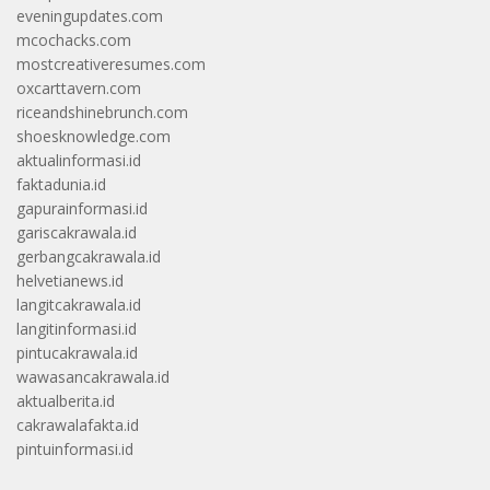
eveningupdates.com
mcochacks.com
mostcreativeresumes.com
oxcarttavern.com
riceandshinebrunch.com
shoesknowledge.com
aktualinformasi.id
faktadunia.id
gapurainformasi.id
gariscakrawala.id
gerbangcakrawala.id
helvetianews.id
langitcakrawala.id
langitinformasi.id
pintucakrawala.id
wawasancakrawala.id
aktualberita.id
cakrawalafakta.id
pintuinformasi.id