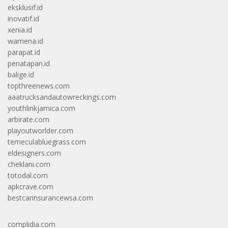
eksklusif.id
inovatif.id
xenia.id
wamena.id
parapat.id
penatapan.id
balige.id
topthreenews.com
aaatrucksandautowreckings.com
youthlinkjamica.com
arbirate.com
playoutworlder.com
temeculabluegrass.com
eldesigners.com
cheklani.com
totodal.com
apkcrave.com
bestcarinsurancewsa.com
complidia.com