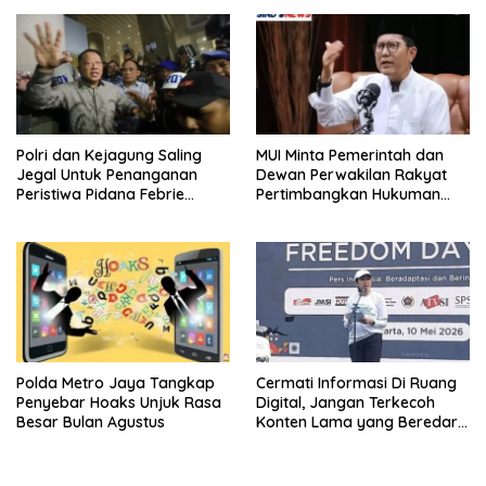
Itu Citarasa Otak
Polri dan Kejagung Saling
MUI Minta Pemerintah dan
Jegal Untuk Penanganan
Dewan Perwakilan Rakyat
Peristiwa Pidana Febrie
Pertimbangkan Hukuman
Adriansyah
Mati Untuk Koruptor
Polda Metro Jaya Tangkap
Cermati Informasi Di Ruang
Penyebar Hoaks Unjuk Rasa
Digital, Jangan Terkecoh
Besar Bulan Agustus
Konten Lama yang Beredar
Kembali