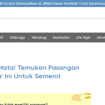
kemudikan AI, BRMS Resmi Rombak Total Sistemnya
Bik
if
Olahraga
Teknologi
Kesehatan
Life Style
Wisa
band
besa
starl
prin
Mata! Temukan Pasangan
0 ba
 Ini Untuk Semenit
bonu