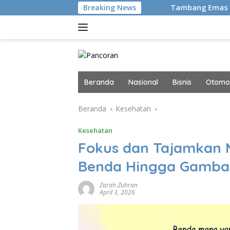
Langsung
embali Hingga Tanah Air
Breaking News
Tambang Emas RI Ini Kini Di
ke
konten
Beranda
Nasional
Bisnis
Otomot
Beranda
Kesehatan
Kesehatan
Fokus dan Tajamkan 
Benda Hingga Gambar
Zarah Zuhran
April 3, 2026