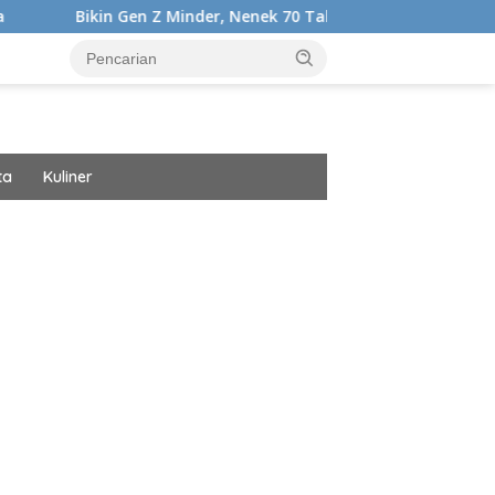
in Gen Z Minder, Nenek 70 Tahun Ini Punya Tubuh Segar dan Ber
ta
Kuliner
ar
r
ight
cess100
gi
s