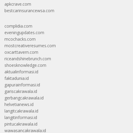
apkcrave.com
bestcarinsurancewsa.com
complidia.com
eveningupdates.com
mcochacks.com
mostcreativeresumes.com
oxcarttavern.com
riceandshinebrunch.com
shoesknowledge.com
aktualinformasi.id
faktadunia.id
gapurainformasi.id
gariscakrawala.id
gerbangcakrawala.id
helvetianews.id
langitcakrawala.id
langitinformasi.id
pintucakrawala.id
wawasancakrawala.id