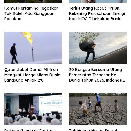
Komut Pertamina Tegaskan
Terlilit Utang Rp303 Triliun,
Tak Boleh Ada Gangguan
Rekening Perusahaan Energi
Pasokan
Iran NIOC Dibekukan Bank
Bangsa
Qatar Sebut Damai AS-Iran
20 Bangsa Bersama Utang
Menguat, Harga Migas Dunia
Pemerintah Terbesar Ke
Langsung Anjlok 2%
Dunia Tahun 2026, Indonesia
Nomor Berapa?
Dukung Generasi Cerdas
Tak Hanya Harga Energi,