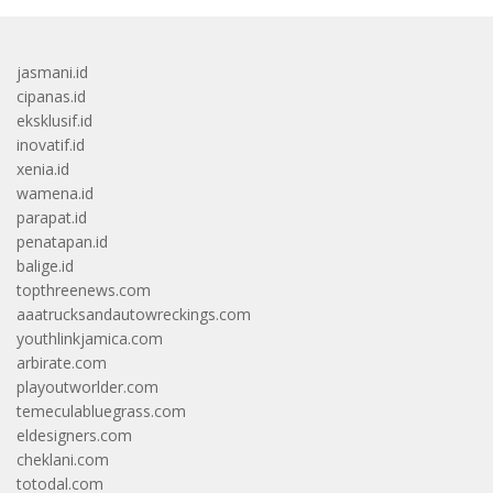
jasmani.id
cipanas.id
eksklusif.id
inovatif.id
xenia.id
wamena.id
parapat.id
penatapan.id
balige.id
topthreenews.com
aaatrucksandautowreckings.com
youthlinkjamica.com
arbirate.com
playoutworlder.com
temeculabluegrass.com
eldesigners.com
cheklani.com
totodal.com