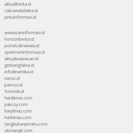
aktualberita.id
cakrawalafakta.id
pintuinformasi.id
wawasaninformasi.id
horizonberita.id
portalcakrawala.id
spektruminformasi.id
aktualwawasan.id
gerbangfakta.id
infodinamika.id
narsis.id
pansos.id
forensik.id
hardiknas.com
pakcoy.com
harpitnas.com
harkitnas.com
tangkubanperahu.com
sibolangit.com