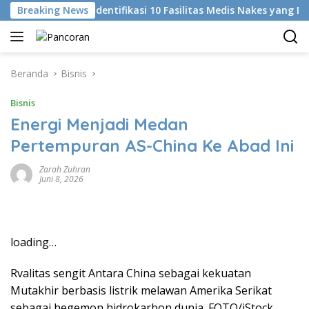
Langsung
Di
Breaking News
KKI Identifikasi 10 Fasilitas Medis Nakes yang Didu
ke
konten
Beranda
Bisnis
Bisnis
Energi Menjadi Medan
Pertempuran AS-China Ke Abad Ini
Zarah Zuhran
Juni 8, 2026
loading…
Rvalitas sengit Antara China sebagai kekuatan
Mutakhir berbasis listrik melawan Amerika Serikat
sebagai hegemon hidrokarbon dunia. FOTO/iStock