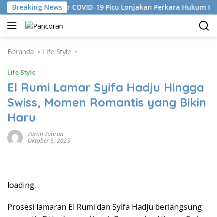
Langsung
arian Mutakhir COVID-19 Picu Lonjakan Perkara Hukum Hukum D
Breaking News
ke
konten
Beranda
Life Style
Life Style
El Rumi Lamar Syifa Hadju Hingga
Swiss, Momen Romantis yang Bikin
Haru
Zarah Zuhran
Oktober 5, 2025
loading…
Prosesi lamaran El Rumi dan Syifa Hadju berlangsung