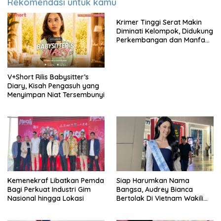
Rekomendasi untuk kamu
Krimer Tinggi Serat Makin
Diminati Kelompok, Didukung
Perkembangan dan Manfaat
Keadaan
V+Short Rilis Babysitter’s
Diary, Kisah Pengasuh yang
Menyimpan Niat Tersembunyi
Kemenekraf Libatkan Pemda
Siap Harumkan Nama
Bagi Perkuat Industri Gim
Bangsa, Audrey Bianca
Nasional hingga Lokasi
Bertolak Di Vietnam Wakili
Indonesia Di Miss World 2026