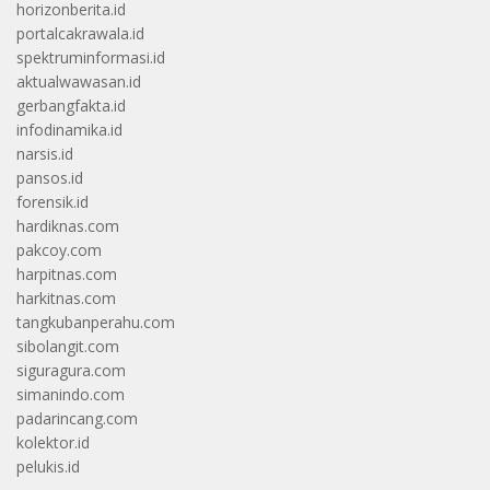
horizonberita.id
portalcakrawala.id
spektruminformasi.id
aktualwawasan.id
gerbangfakta.id
infodinamika.id
narsis.id
pansos.id
forensik.id
hardiknas.com
pakcoy.com
harpitnas.com
harkitnas.com
tangkubanperahu.com
sibolangit.com
siguragura.com
simanindo.com
padarincang.com
kolektor.id
pelukis.id