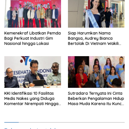
Kemenekraf Libatkan Pemda
Siap Harumkan Nama
Bagi Perkuat Industri Gim
Bangsa, Audrey Bianca
Nasional hingga Lokasi
Bertolak Di Vietnam Wakili
Indonesia Di Miss World 2026
KKI Identifikasi 10 Fasilitas
Sutradara Ternyata Ini Cinta
Medis Nakes yang Diduga
Beberkan Pengalaman Hidup
Komentar Nirempati Hingga
Masa Muda Karena Itu Kunci
Pasien BPJS
Garap Adegan Balap
Kendaraan Bermotor Roda
Dua