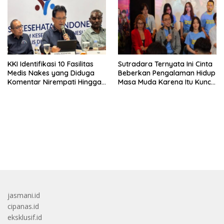
KKI Identifikasi 10 Fasilitas
Sutradara Ternyata Ini Cinta
Medis Nakes yang Diduga
Beberkan Pengalaman Hidup
Komentar Nirempati Hingga
Masa Muda Karena Itu Kunci
Pasien BPJS
Garap Adegan Balap
Kendaraan Bermotor Roda
Dua
bandar besar starlight princess1000 bagi bonus
jasmani.id
cipanas.id
eksklusif.id