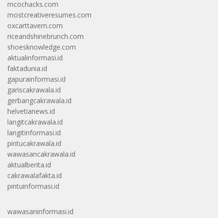
mcochacks.com
mostcreativeresumes.com
oxcarttavern.com
riceandshinebrunch.com
shoesknowledge.com
aktualinformasi.id
faktadunia.id
gapurainformasi.id
gariscakrawala.id
gerbangcakrawala.id
helvetianews.id
langitcakrawala.id
langitinformasi.id
pintucakrawala.id
wawasancakrawala.id
aktualberita.id
cakrawalafakta.id
pintuinformasi.id
wawasaninformasi.id