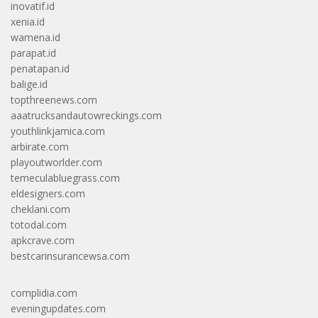
inovatif.id
xenia.id
wamena.id
parapat.id
penatapan.id
balige.id
topthreenews.com
aaatrucksandautowreckings.com
youthlinkjamica.com
arbirate.com
playoutworlder.com
temeculabluegrass.com
eldesigners.com
cheklani.com
totodal.com
apkcrave.com
bestcarinsurancewsa.com
complidia.com
eveningupdates.com