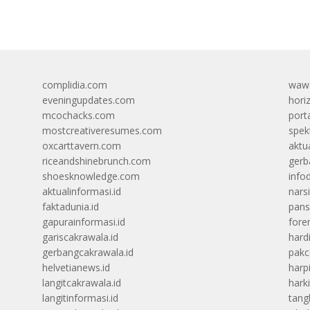
complidia.com
wawa
eveningupdates.com
hori
mcochacks.com
port
mostcreativeresumes.com
spek
oxcarttavern.com
aktu
riceandshinebrunch.com
gerb
shoesknowledge.com
info
aktualinformasi.id
narsi
faktadunia.id
pans
gapurainformasi.id
foren
gariscakrawala.id
hard
gerbangcakrawala.id
pak
helvetianews.id
harp
langitcakrawala.id
hark
langitinformasi.id
tang