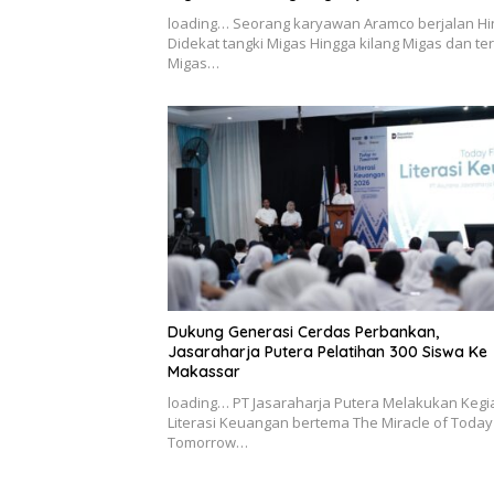
loading… Seorang karyawan Aramco berjalan H
Didekat tangki Migas Hingga kilang Migas dan te
Migas…
Dukung Generasi Cerdas Perbankan,
Jasaraharja Putera Pelatihan 300 Siswa Ke
Makassar
loading… PT Jasaraharja Putera Melakukan Kegi
Literasi Keuangan bertema The Miracle of Today
Tomorrow…