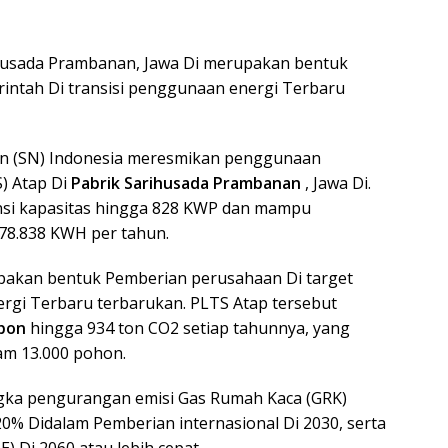
husada Prambanan, Jawa Di merupakan bentuk
intah Di transisi penggunaan energi Terbaru
ion (SN) Indonesia meresmikan penggunaan
) Atap Di
Pabrik Sarihusada Prambanan
, Jawa Di.
si kapasitas hingga 828 KWP dan mampu
178.838 KWH per tahun.
akan bentuk Pemberian perusahaan Di target
ergi Terbaru terbarukan. PLTS Atap tersebut
rbon
hingga 934 ton CO2 setiap tahunnya, yang
am 13.000 pohon.
gka pengurangan emisi Gas Rumah Kaca (GRK)
20% Didalam Pemberian internasional Di 2030, serta