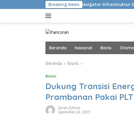
Langsung
t Adu Eksekusi
Breaking News
Navigator Infrastruktur Digital dan AI 
ke
konten
Beranda
Nasional
Bisnis
Otomot
Beranda
Bisnis
Bisnis
Dukung Transisi Energ
Prambanan Pakai PLT
Zarah Zuhran
September 24, 2025