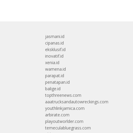
jasmani.id
cipanas.id
eksklusif.id
inovatif.id
xenia.id
wamena.id
parapat.id
penatapan.id
balige.id
topthreenews.com
aaatrucksandautowreckings.com
youthlinkjamica.com
arbirate.com
playoutworlder.com
temeculabluegrass.com