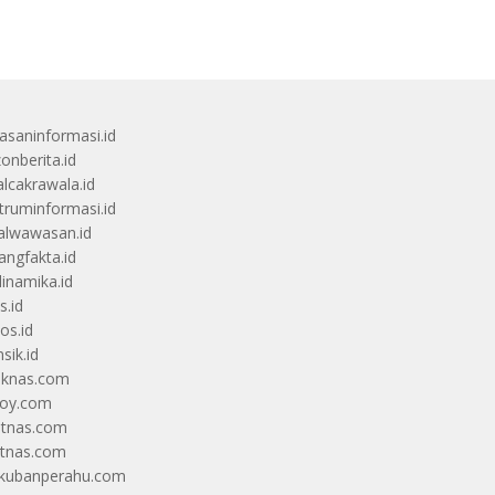
saninformasi.id
zonberita.id
alcakrawala.id
truminformasi.id
alwawasan.id
angfakta.id
dinamika.id
s.id
os.id
sik.id
iknas.com
coy.com
itnas.com
itnas.com
kubanperahu.com