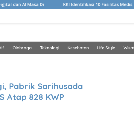
Masa Di
KKI Identifikasi 10 Fasilitas Medis Nakes yang
if
Olahraga
Teknologi
Kesehatan
Life Style
Wisa
band
i, Pabrik Sarihusada
S Atap 828 KWP