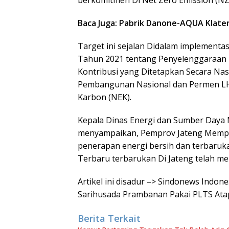
berkomitmen Di Net Zero Emission (NZE)
Baca Juga: Pabrik Danone-AQUA Klate
Target ini sejalan Didalam implement
Tahun 2021 tentang Penyelenggaraan 
Kontribusi yang Ditetapkan Secara Nas
Pembangunan Nasional dan Permen LH
Karbon (NEK).
Kepala Dinas Energi dan Sumber Daya M
menyampaikan, Pemprov Jateng Memp
penerapan energi bersih dan terbaruk
Terbaru terbarukan Di Jateng telah me
Artikel ini disadur –> Sindonews Indon
Sarihusada Prambanan Pakai PLTS At
Berita Terkait