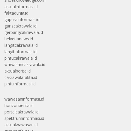
shoesknowledge.com
aktualinformasi.id
faktadunia.id
gapurainformasi.id
gariscakrawala.id
gerbangcakrawala.id
helvetianews.id
langitcakrawala.id
langitinformasi.id
pintucakrawala.id
wawasancakrawala.id
aktualberita.id
cakrawalafakta.id
pintuinformasi.id
wawasaninformasi.id
horizonberita.id
portalcakrawala.id
spektruminformasi.id
aktualwawasan.id