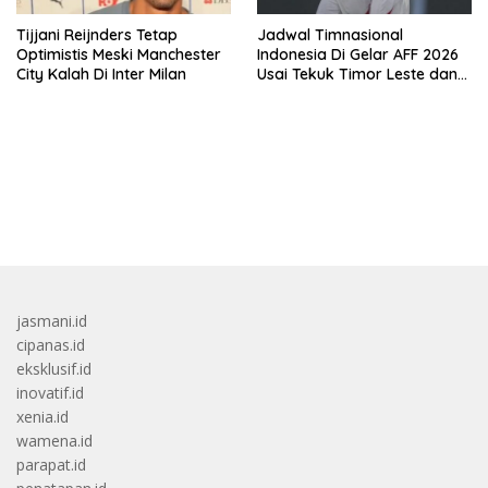
Tijjani Reijnders Tetap
Jadwal Timnasional
Optimistis Meski Manchester
Indonesia Di Gelar AFF 2026
City Kalah Di Inter Milan
Usai Tekuk Timor Leste dan
Klasemen Terbaru Grup A
bandar besar starlight princess1000 bagi bonus
jasmani.id
cipanas.id
eksklusif.id
inovatif.id
xenia.id
wamena.id
parapat.id