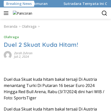
Langsung
ata Ahli Kemakmuran
Breaking News
Sutradara Ternyata Ini Cinta Be
ke
konten
Beranda
Olahraga
Olahraga
Duel 2 Skuat Kuda Hitam!
Zarah Zuhran
Juli 2, 2024
Duel dua Skuat kuda hitam bakal tersaji Di Austria
menantang Turki Di Putaran 16 besar Euro 2024
Hingga Red Bull Arena, Rabu (3/7/2024) dini hari WIB /
Foto: SportsTiger
Duel dua Skuat kuda hitam bakal tersaji Di Austria