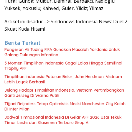
Turki: Gunok; Muldur, Demiral, Bardakci, Kadioglu;
Yuksek, Yokuslu; Kahveci, Guler, Yildiz; Yilmaz
Artikel ini disadur –> Sindonews Indonesia News: Duel 2
Skuat Kuda Hitam!
Berita Terkait
Pangeran Ali Tuding FIFA Gunakan Masalah Yordania Untuk
Galang Dukungan Infantino
5 Momen Timpilihan Indonesia Gagal Lolos Hingga Semifinal
Trophy AFF
Timpilihan Indonesia Putaran Belur, John Herdman: Vietnam
Lebih Layak Berhasil
Jelang Hadapi Timpilihan Indonesia, Vietnam Pertimbangkan
Ganti Jersey Di Warna Putih
Tijjani Reijnders Tetap Optimistis Meski Manchester City Kalah
Di Inter Milan
Jadwal Timnasional Indonesia Di Gelar AFF 2026 Usai Tekuk
Timor Leste dan Klasemen Terbaru Grup A