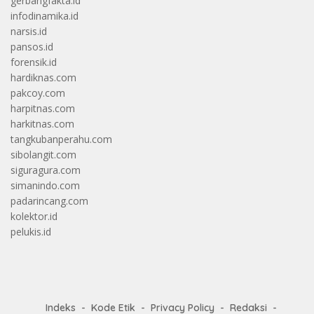
gerbangfakta.id
infodinamika.id
narsis.id
pansos.id
forensik.id
hardiknas.com
pakcoy.com
harpitnas.com
harkitnas.com
tangkubanperahu.com
sibolangit.com
siguragura.com
simanindo.com
padarincang.com
kolektor.id
pelukis.id
Indeks
Kode Etik
Privacy Policy
Redaksi