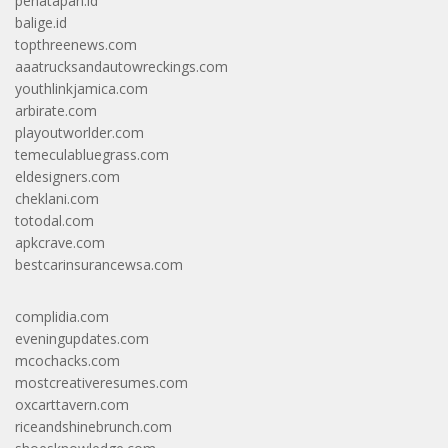
penatapan.id
balige.id
topthreenews.com
aaatrucksandautowreckings.com
youthlinkjamica.com
arbirate.com
playoutworlder.com
temeculabluegrass.com
eldesigners.com
cheklani.com
totodal.com
apkcrave.com
bestcarinsurancewsa.com
complidia.com
eveningupdates.com
mcochacks.com
mostcreativeresumes.com
oxcarttavern.com
riceandshinebrunch.com