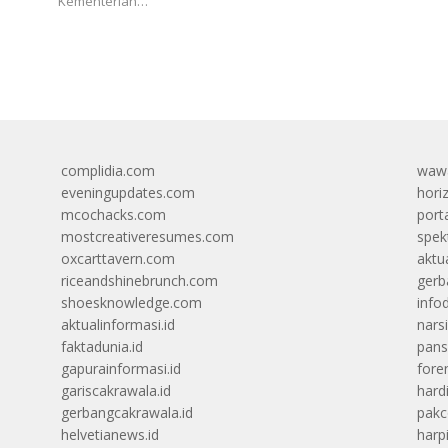
Kementerian…
complidia.com
wawa
eveningupdates.com
hori
mcochacks.com
port
mostcreativeresumes.com
spek
oxcarttavern.com
aktu
riceandshinebrunch.com
gerb
shoesknowledge.com
info
aktualinformasi.id
narsi
faktadunia.id
pans
gapurainformasi.id
foren
gariscakrawala.id
hard
gerbangcakrawala.id
pak
helvetianews.id
harp