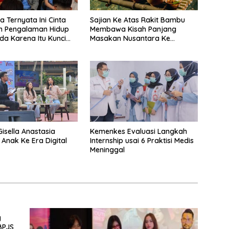
a Ternyata Ini Cinta
Sajian Ke Atas Rakit Bambu
n Pengalaman Hidup
Membawa Kisah Panjang
a Karena Itu Kunci
Masakan Nusantara Ke
degan Balap
Perabot Makan
an Bermotor Roda
Gisella Anastasia
Kemenkes Evaluasi Langkah
 Anak Ke Era Digital
Internship usai 6 Praktisi Medis
Meninggal
g
BPJS