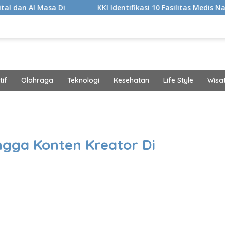
 Di
KKI Identifikasi 10 Fasilitas Medis Nakes yang Did
if
Olahraga
Teknologi
Kesehatan
Life Style
Wisa
band
ngga Konten Kreator Di