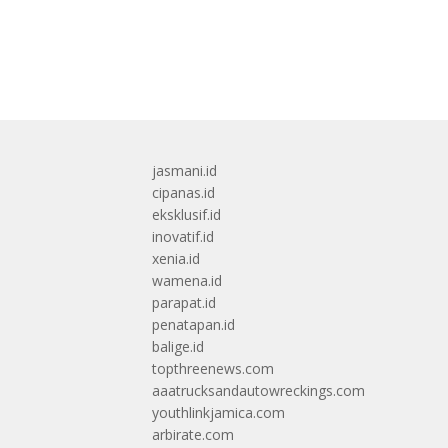
jasmani.id
cipanas.id
eksklusif.id
inovatif.id
xenia.id
wamena.id
parapat.id
penatapan.id
balige.id
topthreenews.com
aaatrucksandautowreckings.com
youthlinkjamica.com
arbirate.com