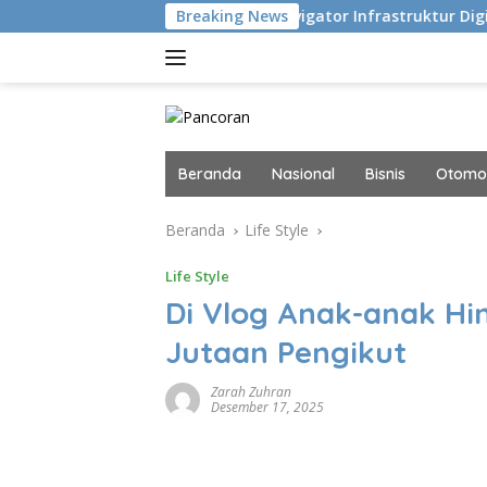
Langsung
du Eksekusi
Navigator Infrastruktur Digital dan AI Masa
Breaking News
ke
konten
Beranda
Nasional
Bisnis
Otomot
Beranda
Life Style
Life Style
Di Vlog Anak-anak Hi
Jutaan Pengikut
Zarah Zuhran
Desember 17, 2025