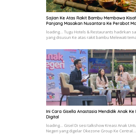
Sajian Ke Atas Rakit Bambu Membawa Kisa
Panjang Masakan Nusantara Ke Perabot M
loading… Tugu Hotels & Restaurants hadirkan sa
yang disusun Ke atas rakit bambu Melewati te
Ini Cara Gisella Anastasia Mendidik Anak Ke
Digital
loading… Gisel Di sesi talkshow Kreasi Anak Unt
Negeri yang digelar Okezone Group Ke Central…