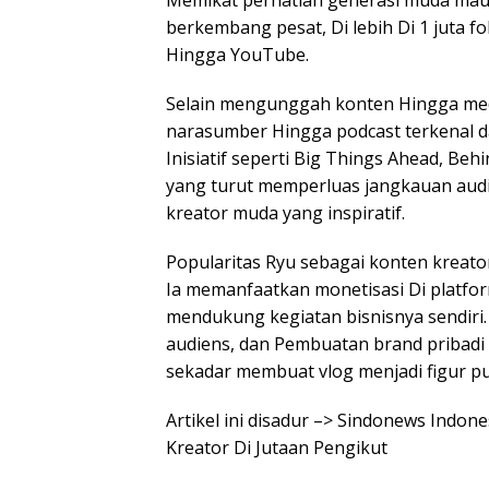
Memikat perhatian generasi muda mau
berkembang pesat, Di lebih Di 1 juta f
Hingga YouTube.
Selain mengunggah konten Hingga media
narasumber Hingga podcast terkenal da
Inisiatif seperti Big Things Ahead, Beh
yang turut memperluas jangkauan aud
kreator muda yang inspiratif.
Popularitas Ryu sebagai konten kreato
Ia memanfaatkan monetisasi Di platfo
mendukung kegiatan bisnisnya sendiri. K
audiens, dan Pembuatan brand pribadi
sekadar membuat vlog menjadi figur pub
Artikel ini disadur –> Sindonews Indo
Kreator Di Jutaan Pengikut