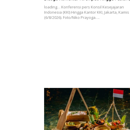
loading… Konferensi pers Konsil Kesejajaran
Indonesia (KKI) Hingga Kantor KKI, Jakarta, Kamis
(6/8/2026). Foto/Niko Prayoga….