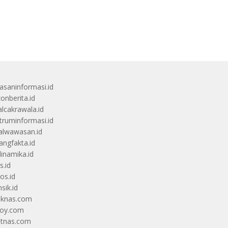
saninformasi.id
zonberita.id
alcakrawala.id
truminformasi.id
alwawasan.id
angfakta.id
dinamika.id
s.id
os.id
sik.id
iknas.com
coy.com
itnas.com