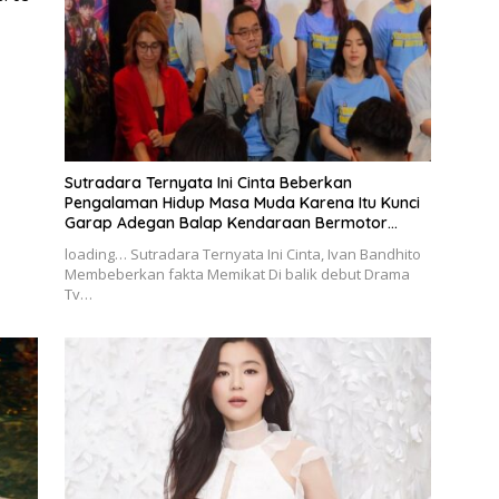
Sutradara Ternyata Ini Cinta Beberkan
Pengalaman Hidup Masa Muda Karena Itu Kunci
Garap Adegan Balap Kendaraan Bermotor
Roda Dua
loading… Sutradara Ternyata Ini Cinta, Ivan Bandhito
Membeberkan fakta Memikat Di balik debut Drama
Tv…