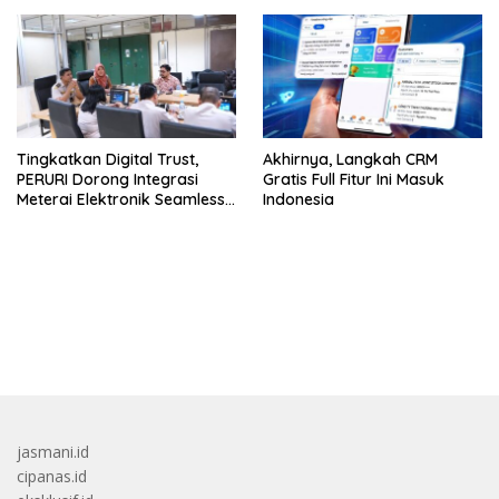
Tingkatkan Digital Trust,
Akhirnya, Langkah CRM
PERURI Dorong Integrasi
Gratis Full Fitur Ini Masuk
Meterai Elektronik Seamless
Indonesia
Hingga Layanan Karantina
bandar besar starlight princess1000 bagi bonus
jasmani.id
cipanas.id