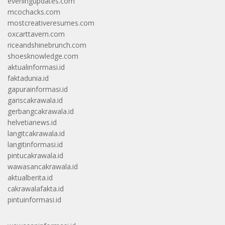
eveningupdates.com
mcochacks.com
mostcreativeresumes.com
oxcarttavern.com
riceandshinebrunch.com
shoesknowledge.com
aktualinformasi.id
faktadunia.id
gapurainformasi.id
gariscakrawala.id
gerbangcakrawala.id
helvetianews.id
langitcakrawala.id
langitinformasi.id
pintucakrawala.id
wawasancakrawala.id
aktualberita.id
cakrawalafakta.id
pintuinformasi.id