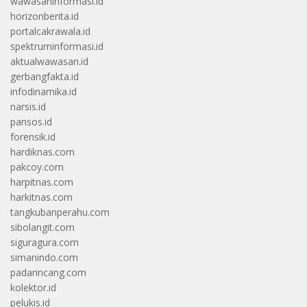
wawasaninformasi.id
horizonberita.id
portalcakrawala.id
spektruminformasi.id
aktualwawasan.id
gerbangfakta.id
infodinamika.id
narsis.id
pansos.id
forensik.id
hardiknas.com
pakcoy.com
harpitnas.com
harkitnas.com
tangkubanperahu.com
sibolangit.com
siguragura.com
simanindo.com
padarincang.com
kolektor.id
pelukis.id