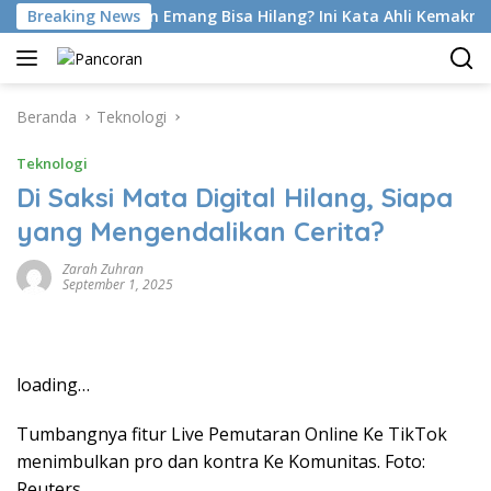
Langsung
Foot Di Latihan Emang Bisa Hilang? Ini Kata Ahli Kemakmuran
Breaking News
ke
konten
Beranda
Teknologi
Teknologi
Di Saksi Mata Digital Hilang, Siapa
yang Mengendalikan Cerita?
Zarah Zuhran
September 1, 2025
loading…
Tumbangnya fitur Live Pemutaran Online Ke TikTok
menimbulkan pro dan kontra Ke Komunitas. Foto:
Reuters