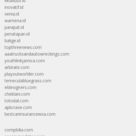
eksklusif.id
inovatif.id
xenia.id
wamena.id
parapat.id
penatapan.id
balige.id
topthreenews.com
aaatrucksandautowreckings.com
youthlinkjamica.com
arbirate.com
playoutworlder.com
temeculabluegrass.com
eldesigners.com
cheklani.com
totodal.com
apkcrave.com
bestcarinsurancewsa.com
complidia.com